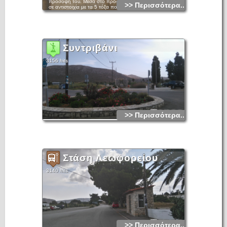
πρόσοψή του. Μέσα στο προστώο βρίσκονται οι 5 γούρνες,
>> Περισσότερα...
σε αντιστοιχία με τα 5 τόξα που διαμορφώνουν με
αψιδώματα την πρόσοψη της δεξαμενής. Η τοξοστοιχία
στέφεται από ανάγλυφο γείσο. Επάνω στην οροφή της
κρήνης έχει κατασκευαστεί από το 1947, ως προσθήκη
ορόφου, το κοινοτικό κατάστημα Χαντρά.
Συντριβάνι
3156 hits
>> Περισσότερα...
Στάση Λεωφορείου
3140 hits
>> Περισσότερα...