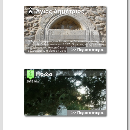
Άγιος Δημήτριος
3010 hits
Ο Άγιος Δημήτριος στο Χανδρά δηλώνεται στην απογραφή
των ορθοδόξων ναών του 1637. Ο μικρός ναός βρίσκεται
στο κέντρο του οικισμού και είναι λιθόκτιστος, μονόχωρος,
>> Περισσότερα...
θολοσκεπής. Η είσοδος με το περίτεχνο περίθυρο και το
οξυκόρυφο ανακουφιστικό τόξο βρίσκεται στη νότια όψη του
ναού, στην οποία υψώνεται και μικρό κτιστό κωδωνοστάσιο.
Ένα λιθόκτιστο παράθυρο ανοίγεται στη δυτική όψη του
ναού και μια μικρή φωτιστική θυρίδα στην αψίδα του ιερού.
Σε πρόσφατη επέμβαση καθαιρέθηκαν τα επιχρίσματα των
τριών όψεών του και αρμολογήθηκε η τοιχοποιία του, ενώ
Ηρώο
σύμφωνα με χάραγμα στο τύμπανο της εισόδου κάποια
ανακαίνιση πραγματοποιήθηκε το 1836.
2972 hits
>> Περισσότερα...