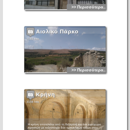
1560 διατηρείται στο δυτικό τοίχο.
Στον νότιο τοίχο της δυτικής επέκτασης βρίσκεται ταφικό
>> Περισσότερα...
μνημείο-αρκοσόλιο το οποίο στο τύμπανο του φέρει τη
φθαρμένη παράσταση της ένθρονης Παναγίας
Βρεφοκρατούσας με τους κτήτορες, μέλη της οικογένειας
Σαλομών. Εδώ, σύμφωνα με τις δύο γραπτές επιγραφές,
θάφτηκαν ο Γεώργιος Σαλομών το 1518 και μέλη της
οικογένειάς του το 1560. Τη δεύτερη επιγραφή, στον δυτικό
τοίχο, συνοδεύει μία πολύ ενδιαφέρουσα μικρογραφική
Αιολικό Πάρκο
παράσταση στην οποία εικονίζεται, σε μονοχρωμία, σκηνή
επικήδειου θρήνου, με τη νεκρή στο νεκροκρέβατο και γύρω
τις θρηνωδούς και πιθανόν συγγενείς να ολοφύρονται.
3162 hits
Το θύρωμα της εισόδου έχει πλούσια μοτίβα βενετογοτθικής
μορφολογίας και οικόσημα, πιθανότατα των Salomon.
>> Περισσότερα...
Κρήνη
3158 hits
Η κρήνη αποτελείται από τη δεξαμενή και ένα ευρύχωρο
προστώο με τοξοστοιχία δύο ημικυκλικών τόξων στην