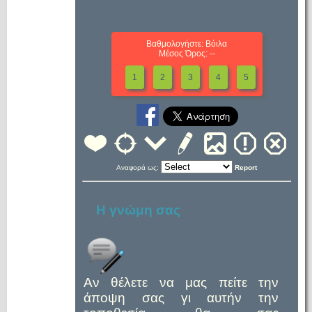
Βαθμολογήστε: Βόιλα
Μέσος Όρος: --
1
2
3
4
5
Αναφορά ως:
Report
Η γνώμη σας
Αν θέλετε να μας πείτε την
άποψη σας γι αυτήν την