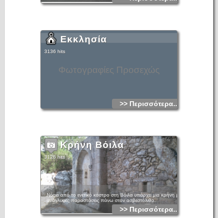
Εκκλησία
3136 hits
Φωτογραφίες Προσεχώς
>> Περισσότερα...
Κρήνη Βόιλα
3126 hits
Νότια από το ενετικό κάστρο στη Βόιλα υπάρχει μια κρήνη με
ανάγλυφες παραστάσεις πάνω στον ασβεστόλιθο.
>> Περισσότερα...