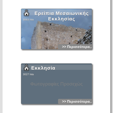
Ερείπια Μεσαιωνικής
Εκκλησίας
3063 hits
>> Περισσότερα...
Εκκλησία
3027 hits
Φωτογραφίες Προσεχώς
>> Περισσότερα...