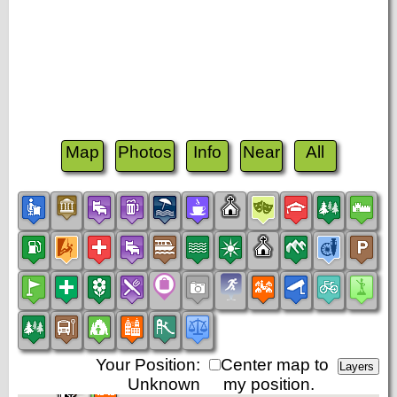
Map
Photos
Info
Near
All
Your Position:
Center map to
Unknown
my position.