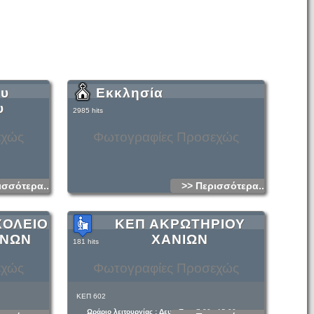
ου
Εκκλησία
υ
2985 hits
εχώς
Φωτογραφίες Προσεχώς
ισσότερα...
>> Περισσότερα...
ΧΟΛΕΙΟ
ΚΕΠ ΑΚΡΩΤΗΡΙΟΥ
ΑΝΩΝ
ΧΑΝΙΩΝ
181 hits
εχώς
Φωτογραφίες Προσεχώς
ΚΕΠ 602
Ωράριο λειτουργίας : Δευτ.-Παρ
.
7:30 - 15:00