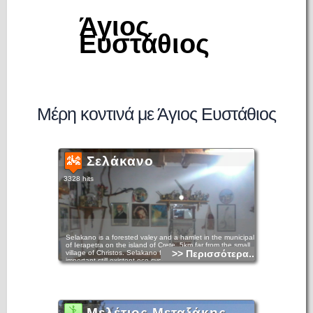
Άγιος
Ευστάθιος
Μέρη κοντινά με Άγιος Ευστάθιος
Σελάκανο
3328 hits
Selakano is a forested valey and a hamlet in the municipality
of Ierapetra on the island of Crete, 5km far from the small
>> Περισσότερα...
village of Christos. Selakano forms one of the most
important still existent eco-systems on Crete. The forest core
of wild pine is also important on Mediterranean level. It is
located in the northwestern territories of Ierapetra in the
southeastern part of the Dikti massif, surrounded by the four
highest peaks (Lazaros 2085m, Spathi 2148m, Afendis
Christos 2141m, Psari Madara 2090m). In the east, there is
a panoramic view of the Libyan sea, at a distance of 15km.
Μελέτιος Μεταξάκης