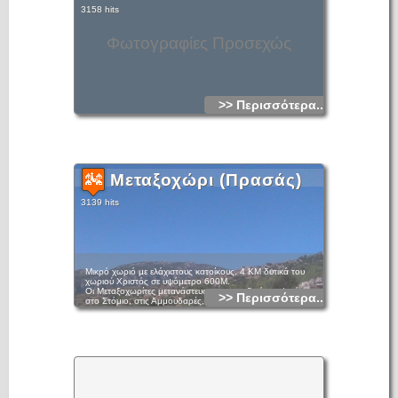
3158 hits
Φωτογραφίες Προσεχώς
>> Περισσότερα...
Μεταξοχώρι (Πρασάς)
3139 hits
Μικρό χωριό με ελάχιστους κατοίκους, 4 ΚΜ δυτικά του
χωριού Χριστός σε υψόμετρο 600Μ.
Οι Μεταξοχωρίτες μετανάστευσαν στα πεδινά της Ιεράπετρας,
>> Περισσότερα...
στο Στόμιο, στις Αμμουδαρές, στον Ξηρόκαμπο και
ασχολούνται με τα θερμοκήπια. Το χωριό μετονομάστηκε το
1955 από Παρσάς σε Μεταξοχώρι προς τιμήν
του Οικουμενικού Πατριάρχη Μελετίου Μεταξάκη που
γεννήθηκε εδώ.
Ο οικισμός του Μεταξοχωρίου είναι του 17ου αιώνα όπως
προκύπτει από την χρονολόγηση των παλαιών εκκλησιών.
Παλιότερα ο Παρσάς όπως λεγόταν ήταν χτισμένος 2 km και
πιο κάτω στη θέση Μυρταρας. Μέχρι το 1929 ανήκε
στο Δήμο Μουρνιών στην επαρχία Βιάννου. Έκτοτε