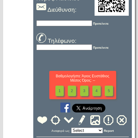
Διεύθυνση:
Προτείνετε
Τηλέφωνο:
Προτείνετε
Βαθμολογήστε: Άγιος Ευστάθιος
Μέσος Όρος: --
1
2
3
4
5
Αναφορά ως:
Report