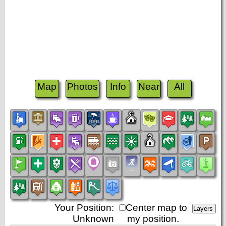
Map
Photos
Info
Near
All
Your Position:
Center map to
Unknown
my position.