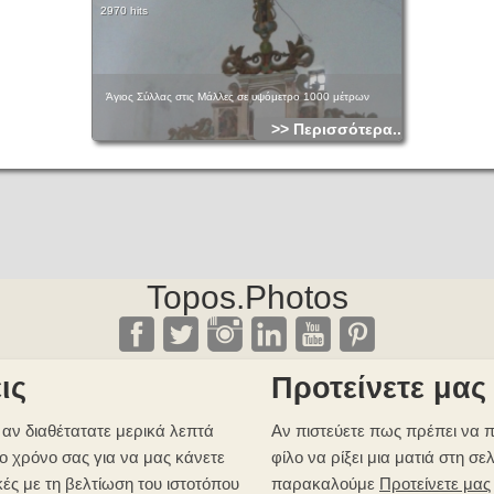
2970 hits
Άγιος Σύλλας στις Μάλλες σε υψόμετρο 1000 μέτρων
>> Περισσότερα...
Topos.Photos
ις
Προτείνετε μας
αν διαθέτατατε μερικά λεπτά
Αν πιστεύετε πως πρέπει να π
ο χρόνο σας για να μας κάνετε
φίλο να ρίξει μια ματιά στη σε
κές με τη βελτίωση του ιστοτόπου
παρακαλούμε
Προτείνετε μας