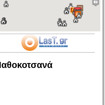
αθοκοτσανά