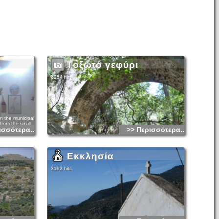
Τοξωτό γεφύρι
3254 hits
n the municipality
 from the small
ισσότερα...
>> Περισσότερα...
the most
e. The forest core
n level. It is
apetra in the
ounded by the four
Εκκλησία
8m, Afendis
e east, there is
istance of 15km.
3192 hits
nus brutia), a
d a 6 months
s. There are also
latanus
ns), cypresses
 plant species. In
ano and
 walnut and pear