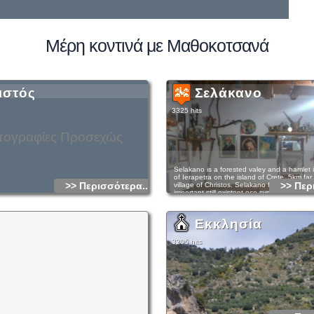
Μέρη κοντινά με Μαθοκοτσανά
ιστός
Σελάκανο
3325 hits
ογραφίες Προσεχώς
Selakano is a forested valey and a hamlet i
of Ierapetra on the island of Crete, 5km far
>> Περισσότερα...
>> Περ
village of Christos. Selakano forms one of 
important still existent eco-systems on Cret
of wild pine is also important on Mediterranea
located in the northwestern territories of Ier
southeastern part of the Dikti massif, surr
Εκκλησία
highest peaks (Lazaros 2085m, Spathi 214
Christos 2141m, Psari Madara 2090m). In th
a panoramic view of the Libyan sea, at a d
3205 hits
In the forest, there are mainly pine trees (pi
drought tolerant species that can withstan
drought and grows in various rocks and soil
kermes oaks (quercus coccifera), planes (p
orientalis), Cretan maples (acer sempervire
(cupressus sempervirens) and several other
the basin, where the settlements of Selak
Mathokastana are located, there are many