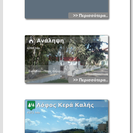
>> Περισσότερα...
Ανάληψη
4393 hits
Εκκλησία - Πηγές Αλμυρού
>> Περισσότερα...
Λόφος Κερά Καλής
4371 hits