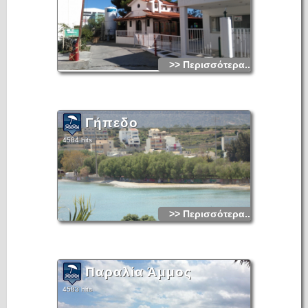
>> Περισσότερα...
Γήπεδο
4584 hits
>> Περισσότερα...
Παραλία Άμμος
4583 hits