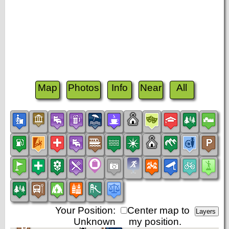
Map
Photos
Info
Near
All
Your Position:
Center map to
Unknown
my position.