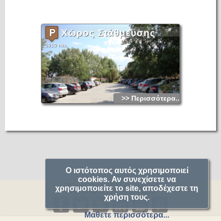
Χώρος Στάθμευσης
3910 hits
>> Περισσότερα...
Ο ιστότοπος αυτός χρησιμοποιεί
cookies. Αν συνεχίσετε να
Topos.Photos
χρησιμοποιείτε το site, αποδέχεστε τη
χρήση τους.
Μάθετε περισσότερα...