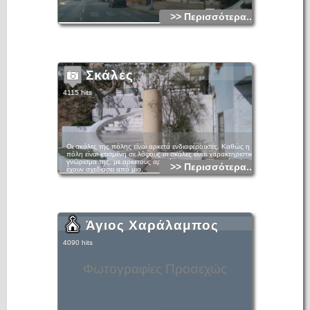
>> Περισσότερα...
Σκάλες
4115 hits
Οι σκάλες της πόλης είναι αρκετά ενδιαφέρουσες. Καθώς η
πόλη είναι κτισμένη σε λόφους οι σκάλες είναι χαρακτηριστικό
γνώρισμα της, με αρκετους αρχιτέκτονες της περιοχής να
>> Περισσότερα...
έχουν σχεδιάσει από μια.
Άγιος Χαράλαμπος
4090 hits
Φωτογραφίες Προσεχώς