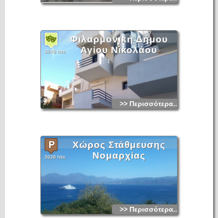
Φιλαρμονική Δήμου
Αγίου Νικολάου
3940 hits
>> Περισσότερα...
Χώρος Στάθμευσης
Νομαρχίας
3938 hits
>> Περισσότερα...