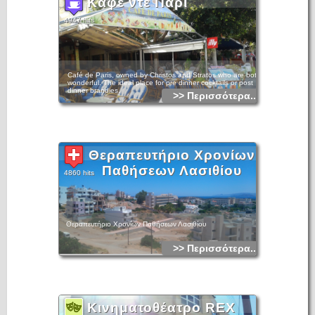
Καφέ ντε Παρί
4947 hits
Café de Paris, owned by Christos and Stratos who are both
wonderful. The ideal place for pre dinner cocktails or post
dinner brandies.
>> Περισσότερα...
Θεραπευτήριο Χρονίων
Παθήσεων Λασιθίου
4860 hits
Θεραπευτήριο Χρονίων Παθήσεων Λασιθίου
>> Περισσότερα...
Κινηματοθέατρο REX