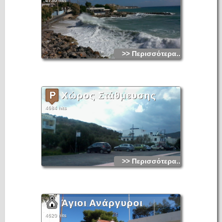
4730 hits
>> Περισσότερα...
Χώρος Στάθμευσης
4684 hits
>> Περισσότερα...
Άγιοι Ανάργυροι
4620 hits