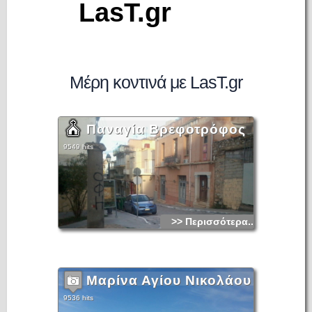
LasT.gr
Μέρη κοντινά με LasT.gr
Παναγία Βρεφοτρόφος
9549 hits
>> Περισσότερα...
Μαρίνα Αγίου Νικολάου
9536 hits