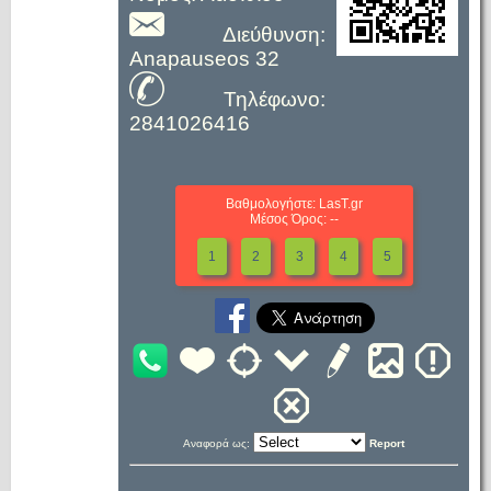
Διεύθυνση:
Anapauseos 32
Τηλέφωνο:
2841026416
Βαθμολογήστε: LasT.gr
Μέσος Όρος: --
1
2
3
4
5
Αναφορά ως:
Report