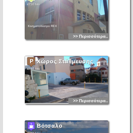
4750 hits
Κινηματοθέατρο REX
>> Περισσότερα...
Χώρος Στάθμευσης
4740 hits
>> Περισσότερα...
Βότσαλο