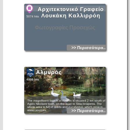
Αρχιτεκτονικό Γραφείο
Λουκάκη Καλλιρρόη
5074 hits
Φωτογραφίες Προσεχώς
>> Περισσότερα...
Αλμυρός
4999 hits
The magnificent beach of Almiros is situated 2 km south of
Agios Nikolaos town, on the road to Sitia-Ierapetra. The
whole area is full of reeds and eucalyptus, which grow in
>> Περισσότερα...
water sources.
There you can enjoy swimming and the rich flora and fauna
of the region. Almiros is one of the most important wetlands
in Greece.