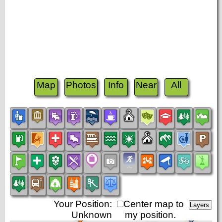
Map
Photos
Info
Near
All
Your Position:
Center map to
Unknown
my position.