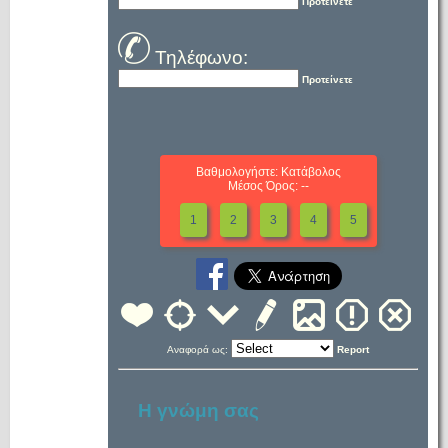
Προτείνετε
Τηλέφωνο:
Προτείνετε
Βαθμολογήστε: Κατάβολος
Μέσος Όρος: --
1
2
3
4
5
Αναφορά ως:
Report
Η γνώμη σας