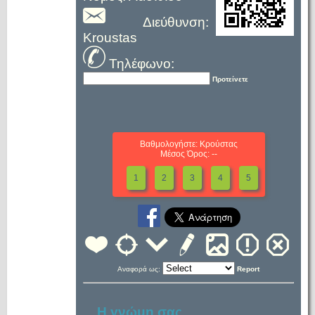
Διεύθυνση:
Kroustas
Τηλέφωνο:
Προτείνετε
Βαθμολογήστε: Κρούστας
Μέσος Όρος: --
1
2
3
4
5
Αναφορά ως:
Report
Η γνώμη σας