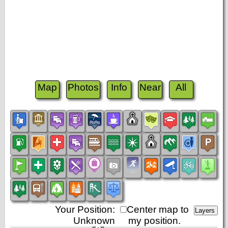
Map
Photos
Info
Near
All
Your Position:
Center map to
Unknown
my position.