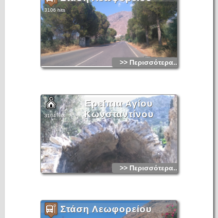
3106 hits
>> Περισσότερα...
Ερείπια Αγίου
Κωνσταντίνου
3104 hits
>> Περισσότερα...
Στάση Λεωφορείου