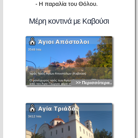
- Η παραλία του Θόλου.
Μέρη κοντινά με Καβούσι
Άγιοι Απόστολοι
3548 hits
Ιερός Ναός Αγίων Αποστόλων (Καβούσι)
Ο μονόχωρος ναός των Αγίων Αποστόλων, 100 μ. νότια
>> Περισσότερα...
από τον Άγιο Γεώργιο φέρει επίσης δύο στρώματα
τοιχογραφιών του 14ου και 15ου αι. αντίστοιχα. Από το
πρώτο στρώμα διακρίνονται ελάχιστες μορφές, όπως η
ολόσωμη μορφή της κτητόρισσας στον βόρειο τοίχο, που
φέρει το προσδιοριστικό «πρεσβυτέρυσα». Το δεύτερο
στρώμα που χρονολογείται στις αρχές του 15ου αι. και
σώζεται αποσπασματικά, φέρει σκηνές του ευαγγελικού
Αγία Τριάδα
κύκλου και την ιδιαίτερα μεγάλη παράσταση της Δευτέρας
Παρουσίας, αφού καλύπτει τον δυτικό, μεγάλο μέρος του
νότιου και τμήμα του βόρειου τοίχου. Από τις υπόλοιπες
3412 hits
παραστάσεις ενδιαφέρον παρουσιάζουν στον νότιο τοί­χο του
κυρίως ναού η πολυπρόσωπη σκηνή της Γέννησης, με την
δυτικότροπη Παναγία Γαλακτοτροφούσα, καθώς και η
μεγάλη και παραστατική απεικόνιση των Τριών Παίδων εν
Καμίνω στον νότιο τοίχο του ιερού βήματος.