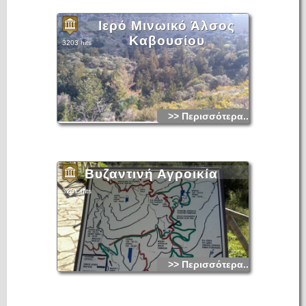
Ιερό Μινωικό Άλσος
Καβουσίου
3203 hits
>> Περισσότερα...
Βυζαντινή Αγροικία
3201 hits
>> Περισσότερα...