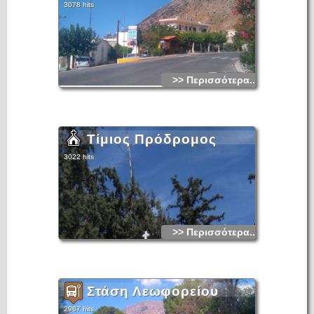
3078 hits
>> Περισσότερα...
Τίμιος Πρόδρομος
3022 hits
>> Περισσότερα...
Στάση Λεωφορείου
2967 hits