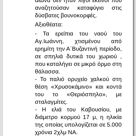
αιώνα δεν ήταν λίγοι εκείνοι που
αναζητούσαν καταφύγιο στις
δύσβατες βουνοκορφές.
Αξιοθέατα:
- Τα ερείπια του ναού του
Αγ.Ιωάννη, χτισμένου από
ερημίτη την Α΄Βυζαντινή περίοδο,
σε σπηλιά δυτικά του χωριού ,
που καταλήγει σε μικρό όρμο στη
θάλασσα.
- Το παλιό ορυχείο χαλκού στη
θέση «Χρυσοκάμινο» και κοντά
του το «Θεριόσπηλο», με
σταλαγμίτες.
- Η ελιά του Καβουσίου, με
διάμετρο κορμού 17 μ, η ηλικία
της οποίας υπολογίζεται σε 5.000
χρόνια 2χλμ ΝΑ.