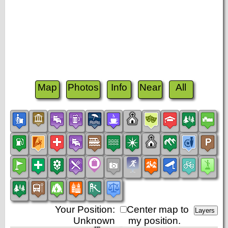
Map
Photos
Info
Near
All
Your Position:
Center map to
Unknown
my position.