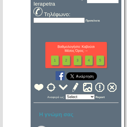
Ierapetra
Τηλέφωνο:
Προτείνετε
Βαθμολογήστε: Καβούσι
Μέσος Όρος: --
1
2
3
4
5
Αναφορά ως:
Report
Η γνώμη σας