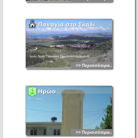
τοιχογραφίες του οποίου έχουν σχεδόν καταστραφεί. Ιδιαίτερο
ενδιαφέρον παρουσιάζουν οι απεικονίσεις του Ακάθιστου
Ύμνου.
Παναγία στο Σκαλί
3284 hits
Ιερός Ναός Παναγίας Πρωτοσεπτεμβριανής
>> Περισσότερα...
Ηρώο
3277 hits
>> Περισσότερα...