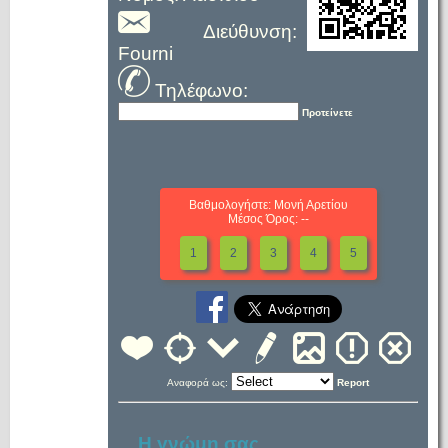
Διεύθυνση:
Fourni
Τηλέφωνο:
Προτείνετε
Βαθμολογήστε: Μονή Αρετίου
Μέσος Όρος: --
1
2
3
4
5
Αναφορά ως:
Report
Η γνώμη σας