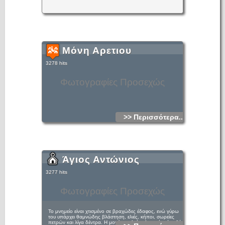
Μόνη Αρετιου
3278 hits
Φωτογραφίες Προσεχώς
>> Περισσότερα...
Άγιος Αντώνιος
3277 hits
Φωτογραφίες Προσεχώς
Το μνημείο είναι χτισμένο σε βραχώδες έδαφος, ενώ γύρω
του υπάρχει θαμνώδης βλάστηση, ελιές, κήποι, σωρείες
πετρών και λίγα δέντρα. Η μονή του Αγίου Αντωνίου έχει θέα