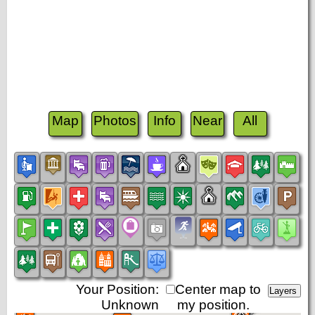
Map
Photos
Info
Near
All
Your Position:
Center map to
Unknown
my position.