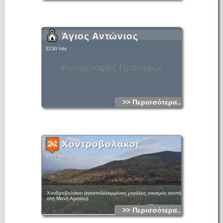
Άγιος Αντώνιος
3230 hits
Φωτογραφίες Προσεχώς
>> Περισσότερα...
Χοντροβολάκοι
3207 hits
Χονδροβολάκοι (εγκαταλελειμμένος μεγάλος οικισμός κοντά
στη Μονή Αρετίου)
>> Περισσότερα...