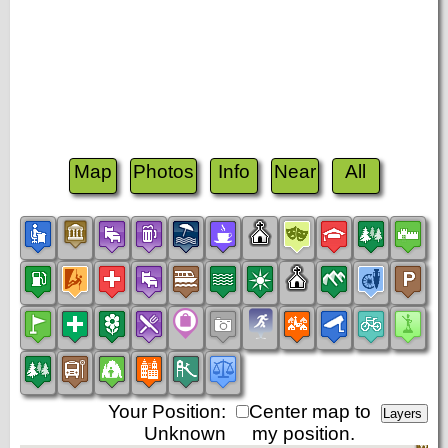
Map
Photos
Info
Near
All
Your Position:
Center map to
Unknown
my position.