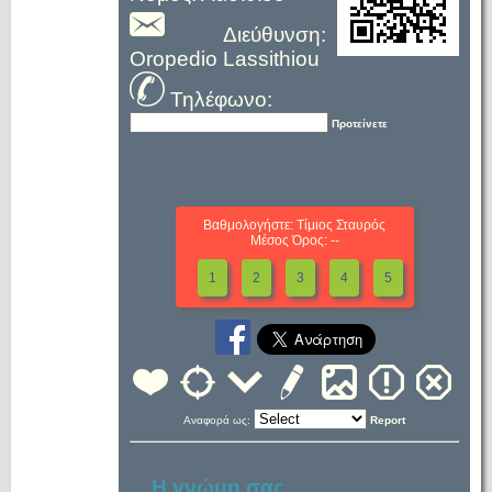
Διεύθυνση:
Oropedio Lassithiou
Τηλέφωνο:
Προτείνετε
Βαθμολογήστε: Τίμιος Σταυρός
Μέσος Όρος: --
1
2
3
4
5
Αναφορά ως:
Report
Η γνώμη σας