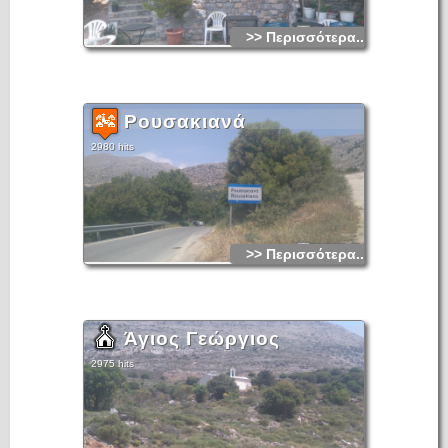
>> Περισσότερα...
Ρουσακιανά
2980 hits
>> Περισσότερα...
Άγιος Γεώργιος
2975 hits