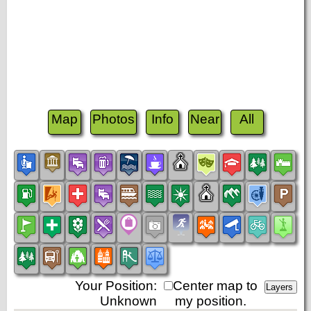
Map
Photos
Info
Near
All
Your Position:
Center map to
Unknown
my position.