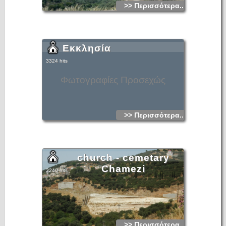
>> Περισσότερα...
Εκκλησία
3324 hits
Φωτογραφίες Προσεχώς
>> Περισσότερα...
church - cemetary
Chamezi
3240 hits
>> Περισσότερα...