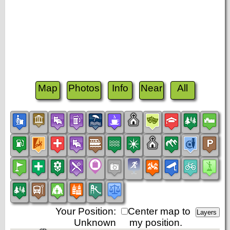
Map
Photos
Info
Near
All
Your Position:
Center map to
Unknown
my position.