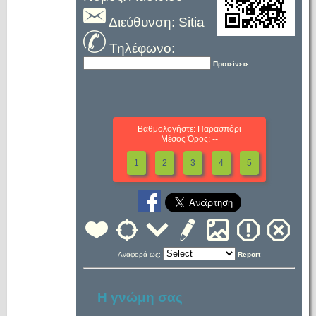
Διεύθυνση: Sitia
Τηλέφωνο:
Προτείνετε
Βαθμολογήστε: Παρασπόρι
Μέσος Όρος: --
1
2
3
4
5
Αναφορά ως:
Report
Η γνώμη σας