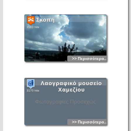
Σκοπή
3183 hits
>> Περισσότερα...
Λαογραφικό μουσείο
Χαμεζίου
3170 hits
Φωτογραφίες Προσεχώς
>> Περισσότερα...