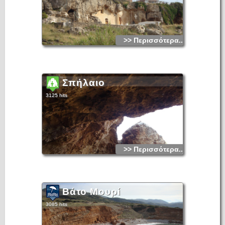
>> Περισσότερα...
Σπήλαιο
3125 hits
>> Περισσότερα...
Βάτο Μουρί
3085 hits