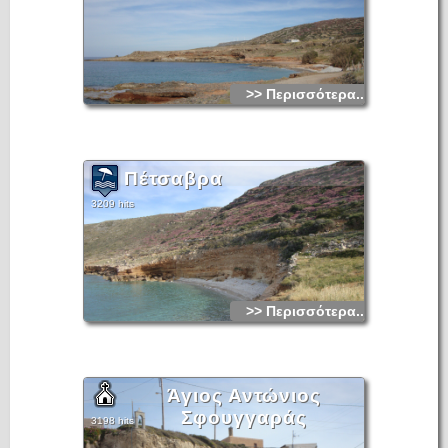
>> Περισσότερα...
Πέτσαβρα
3209 hits
>> Περισσότερα...
Άγιος Αντώνιος
Σφουγγαράς
3198 hits