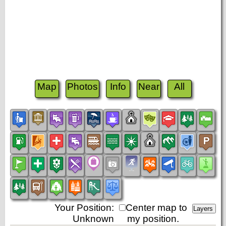
Map
Photos
Info
Near
All
Your Position:
Center map to
Unknown
my position.