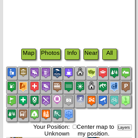
Map
Photos
Info
Near
All
Your Position:
Center map to
Unknown
my position.