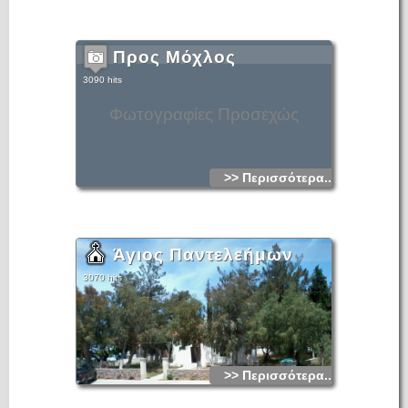
Προς Μόχλος
3090 hits
Φωτογραφίες Προσεχώς
>> Περισσότερα...
Άγιος Παντελεήμων
3070 hits
>> Περισσότερα...