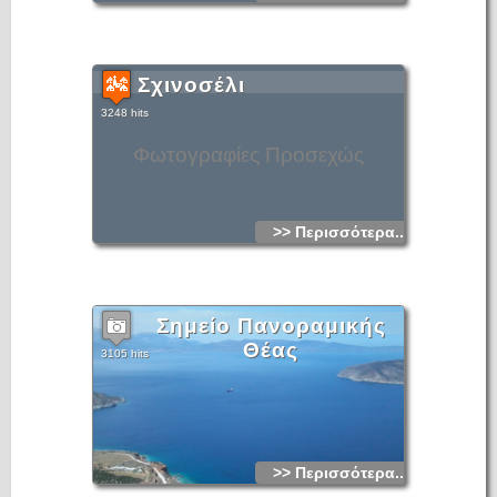
Σχινοσέλι
3248 hits
Φωτογραφίες Προσεχώς
>> Περισσότερα...
Σημείο Πανοραμικής
Θέας
3105 hits
>> Περισσότερα...