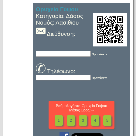
Ορυχείο Γύψου
Κατηγορία: Δάσος
Νομός: Λασιθίου
Διεύθυνση:
Προτείνετε
Τηλέφωνο:
Προτείνετε
Βαθμολογήστε: Ορυχείο Γύψου
Μέσος Όρος: --
1
2
3
4
5