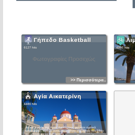
Γήπεδο Basketball
Λι
6127 hits
4997 hits
Φωτογραφίες Προσεχώς
>> Περισσότερα...
Αγία Αικατερίνη
4480 hits
Αν και ο ναός της Αγίας Αικατερίνης φαίνεται σχετικά
καινούργιος, καθώς ανοικοδομήθηκε στις αρχές του 19ου
αι., μπορούμε με βεβαιότητα να ταυτίσουμε τη θέση του νέου