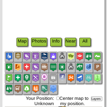
Map
Photos
Info
Near
All
Your Position:
Center map to
Unknown
my position.