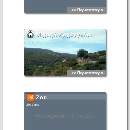
>> Περισσότερα...
Μιχαήλ Αρχάγγελος
3017 hits
>> Περισσότερα...
Ζου
2995 hits
Φωτογραφίες Προσεχώς