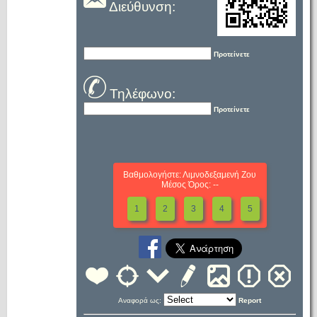
Διεύθυνση:
Προτείνετε
Τηλέφωνο:
Προτείνετε
Βαθμολογήστε: Λιμνοδεξαμενή Ζου
Μέσος Όρος: --
1
2
3
4
5
Αναφορά ως:
Report