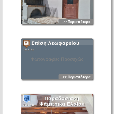
>> Περισσότερα...
Στάση Λεωφορείου
3112 hits
Φωτογραφίες Προσεχώς
>> Περισσότερα...
Παραδοσιακη
Φάμπρικα Ελαίου
3106 hits