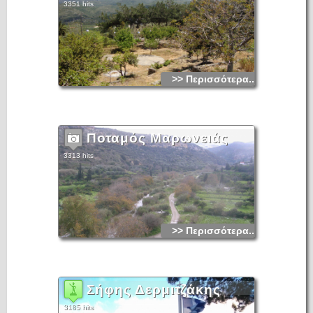
3351 hits
>> Περισσότερα...
Ποταμός Μαρωνειάς
3313 hits
>> Περισσότερα...
Σήφης Δερμιτζάκης
3185 hits