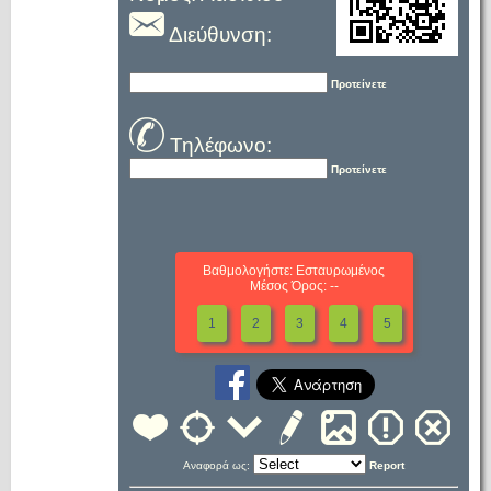
Διεύθυνση:
Προτείνετε
Τηλέφωνο:
Προτείνετε
Βαθμολογήστε: Εσταυρωμένος
Μέσος Όρος: --
1
2
3
4
5
Αναφορά ως:
Report