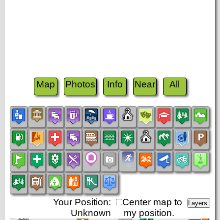
Map
Photos
Info
Near
All
Your Position:
Center map to
Unknown
my position.