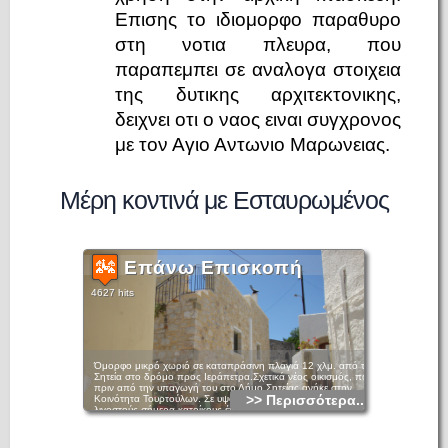
Επισης το ιδιομορφο παραθυρο
στη νοτια πλευρα, που
παραπεμπει σε αναλογα στοιχεια
της δυτικης αρχιτεκτονικης,
δειχνει οτι ο ναος ειναι συγχρονος
με τον Αγιο Αντωνιο Μαρωνειας.
Μέρη κοντινά με Εσταυρωμένος
Επάνω Επισκοπή
4627 hits
Όμορφο μικρό χωριό σε καταπράσινη πλαγιά 12 χλμ. από τη
Σητεία στο δρόμο προς Ιεράπετρα.Σχετικά νέος οικισμός, που
πριν από την υπαγωγή του στο Δήμο Σητείας ανήκε στην
>> Περισσότερα...
Κοινότητα Τουρτούλων. Σε υψόμετρο 270 μέτρα και με
λιγοστούς σήμερα κατοίκους έχει ωραίο κλίμα και θέα και
βρίσκεται σε μικρή απόσταση από το χωριό Άγιος Γεώργιος.
Ήταν έδρα του Λατίνου Επισκόπου Σητείας. Του χωριού
δεσπόζει ο ιστορικός τρίκλιτος ναός της γεννήσεως της