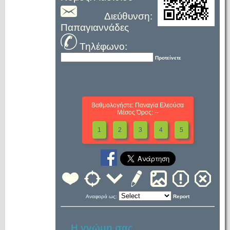
Διεύθυνση:
Παπαγιαννάδες
Τηλέφωνο:
Προτείνετε
Βαθμολογήστε: Παναγία Ελεούσα
Μέσος Όρος: --
1
2
3
4
5
Αναφορά ως:
Report
Η γνώμη σας