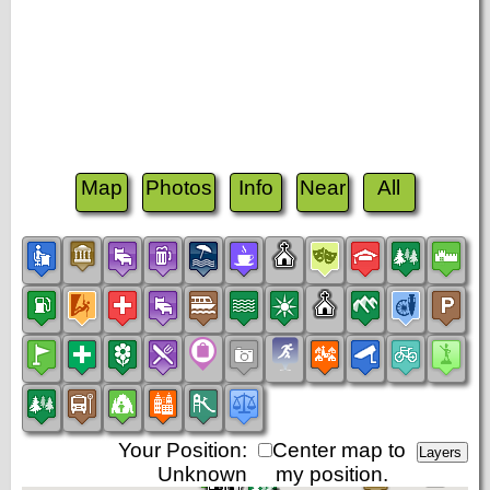
Map
Photos
Info
Near
All
Your Position:
Center map to
Unknown
my position.