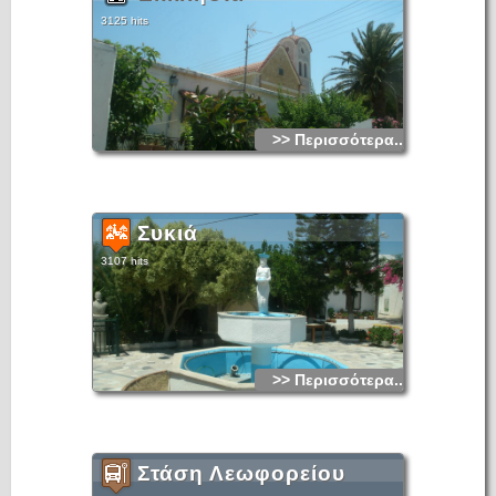
3125 hits
>> Περισσότερα...
Συκιά
3107 hits
>> Περισσότερα...
Στάση Λεωφορείου