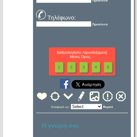
Προτείνετε
Τηλέφωνο:
Προτείνετε
Βαθμολογήστε: Λιμνοδεξαμενή
Μέσος Όρος: --
1
2
3
4
5
Αναφορά ως:
Report
Η γνώμη σας