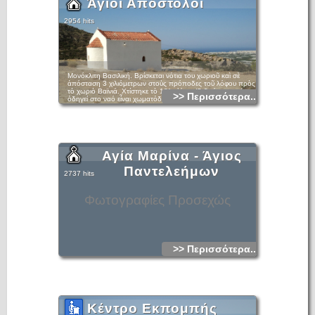
Άγιοι Απόστολοι
2954 hits
Μονόκλιτη Βασιλική. Βρίσκεται νότια του χωριοῦ καὶ σὲ
ἀπόσταση 3 χιλιόμετρων στοὺς πρόποδες τοῦ λόφου πρὸς
τὸ χωριὸ Βαϊνιά. Χτίστηκε τὸ 18° αἰώνα. Ὁ δρόμος πού
>> Περισσότερα...
ὀδηγεί στο ναό εἶναι χωματόδρομος.
Αγία Μαρίνα - Άγιος
Παντελεήμων
2737 hits
Φωτογραφίες Προσεχώς
>> Περισσότερα...
Κέντρο Εκπομπής