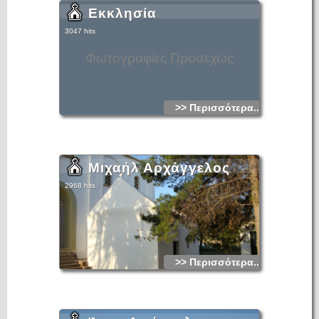
Εκκλησία
3047 hits
Φωτογραφίες Προσεχώς
>> Περισσότερα...
Μιχαήλ Αρχάγγελος
2968 hits
>> Περισσότερα...