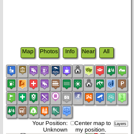
Map
Photos
Info
Near
All
Your Position:
Center map to
Unknown
my position.