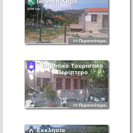
Παιδική Χαρά
3034 hits
>> Περισσότερα...
Δημοτικό Τουριστικό
Περίπτερο
2998 hits
>> Περισσότερα...
Εκκλησία