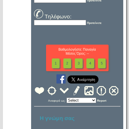
Προτείνετε
Τηλέφωνο:
Προτείνετε
Βαθμολογήστε: Παναγία
Μέσος Όρος: --
1
2
3
4
5
Αναφορά ως:
Report
Η γνώμη σας