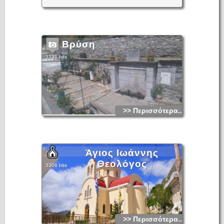
Βρύση
3331 hits
>> Περισσότερα...
Άγιος Ιωάννης
Θεολόγος
3306 hits
>> Περισσότερα...