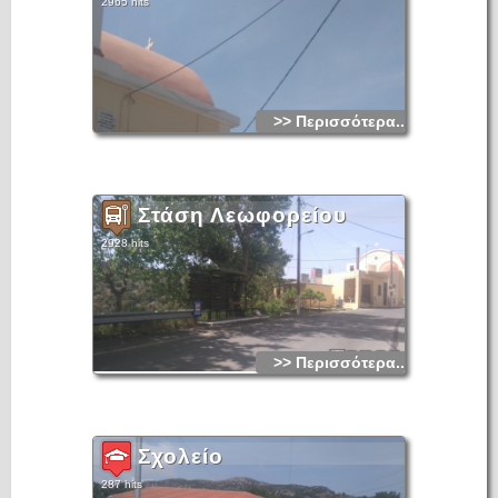
2965 hits
>> Περισσότερα...
Στάση Λεωφορείου
2928 hits
>> Περισσότερα...
Σχολείο
287 hits