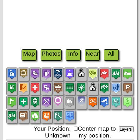
Map
Photos
Info
Near
All
Your Position:
Center map to
Unknown
my position.