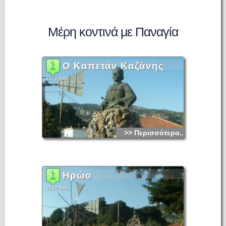
Μέρη κοντινά με Παναγία
Ο Καπετάν Καζάνης
3570 hits
>> Περισσότερα...
Ηρώο
3557 hits