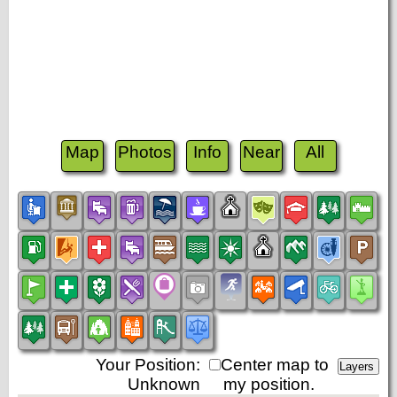
Map
Photos
Info
Near
All
Your Position:
Center map to
Unknown
my position.