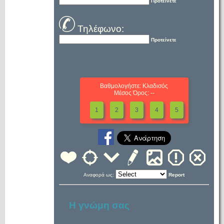
Προτείνετε
Τηλέφωνο:
Προτείνετε
Βαθμολογήστε: Κλαδισός
Μέσος Όρος: --
1
2
3
4
5
Αναφορά ως:
Report
Η γνώμη σας