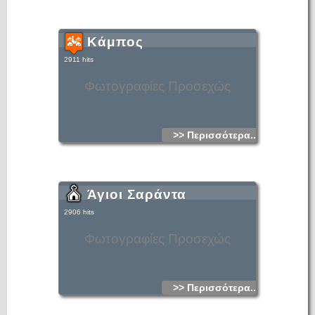
οργανωμένη από το Αμμούδι. Κοντά στην παραλία
υπάρχουν ταβέρνες και ξενοδοχεία που φιλοξενούν
εκατοντάδες τουρίστες το καλοκαίρι. Το Αμμούδι είναι πιο
μικρό και γραφικό και γι αυτό είναι συνεχώς γεμάτο με κόσμο.
Επίσης προσφέρεται και για γυμνισμό αφού θεωρείται πλέον
Κάμπος
γνωστή στους γυμνιστές του νησιού αλλά και τους
επισκέπτες. Και οι δύο παραλίες είναι από ψιλό βότσαλο και
είναι γνωστές για τα καθαρά και παγωμένα νερά τους.
2911 hits
Φωτογραφίες Προσεχώς
>> Περισσότερα...
Άγιοι Σαράντα
2906 hits
Φωτογραφίες Προσεχώς
>> Περισσότερα...