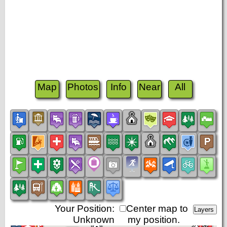
Map
Photos
Info
Near
All
Your Position:
Center map to
Unknown
my position.