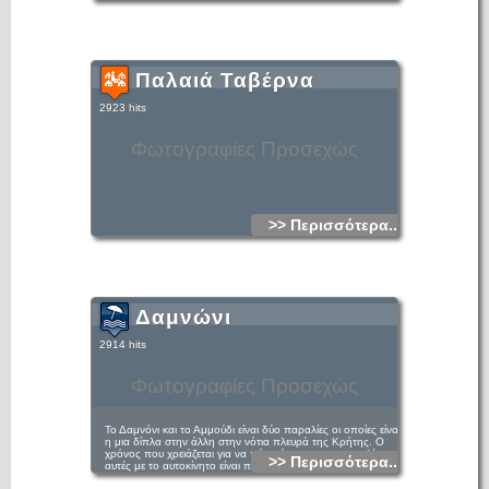
Παλαιά Ταβέρνα
2923 hits
Φωτογραφίες Προσεχώς
>> Περισσότερα...
Δαμνώνι
2914 hits
Φωτογραφίες Προσεχώς
Το Δαμνόνι και το Αμμούδι είναι δύο παραλίες οι οποίες είναι
η μια δίπλα στην άλλη στην νότια πλευρά της Κρήτης. Ο
χρόνος που χρειάζεται για να πάει κάποιος στις παραλίες
>> Περισσότερα...
αυτές με το αυτοκίνητο είναι περίπου 30 λεπτά. Το Δαμνόνι
είναι πιο μεγάλη παραλία σε μέγεθος και είναι πιο