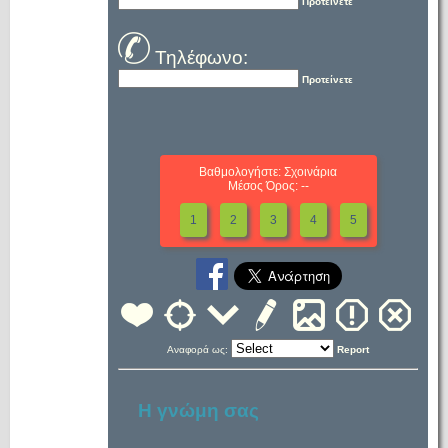
Προτείνετε
Τηλέφωνο:
Προτείνετε
Βαθμολογήστε: Σχοινάρια
Μέσος Όρος: --
1
2
3
4
5
Αναφορά ως:
Report
Η γνώμη σας