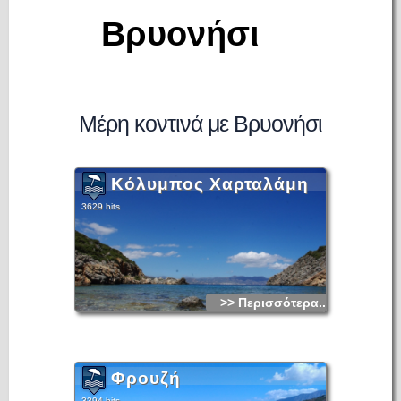
Βρυονήσι
Μέρη κοντινά με Βρυονήσι
Κόλυμπος Χαρταλάμη
3629 hits
>> Περισσότερα...
Φρουζή
3394 hits