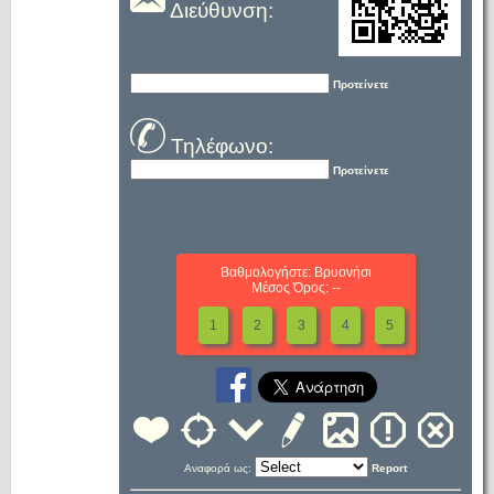
Διεύθυνση:
Προτείνετε
Τηλέφωνο:
Προτείνετε
Βαθμολογήστε: Βρυονήσι
Μέσος Όρος: --
1
2
3
4
5
Αναφορά ως:
Report