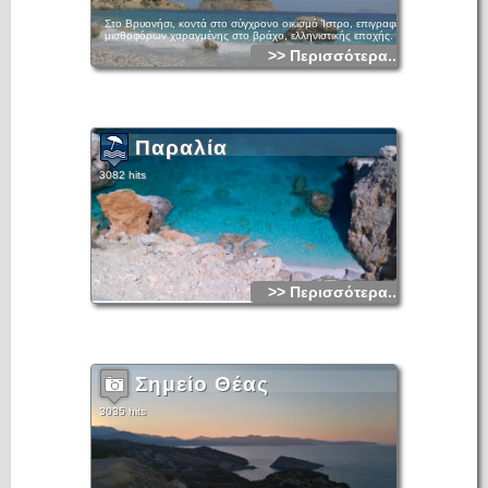
Στο Βρυονήσι, κοντά στο σύγχρονο οικισμό Ίστρο, επιγραφές
μισθοφόρων χαραγμένης στο βράχο, ελληνιστικής εποχής.
>> Περισσότερα...
Παραλία
3082 hits
>> Περισσότερα...
Σημείο Θέας
3035 hits