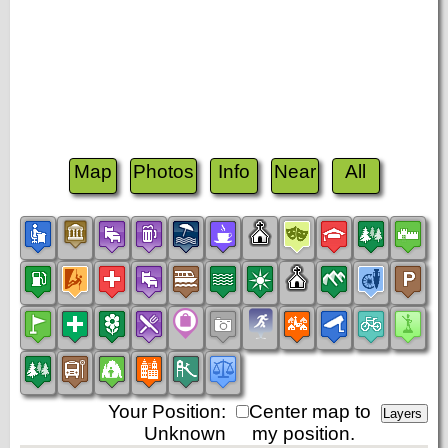
Map
Photos
Info
Near
All
Your Position:
Center map to
Unknown
my position.