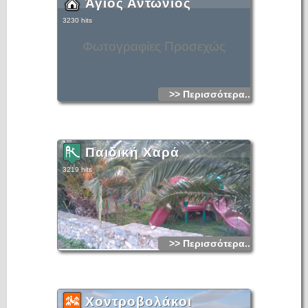
Άγιος Αντώνιος
3230 hits
Φωτογραφίες Προσεχώς
>> Περισσότερα...
Παιδική Χαρά
3219 hits
>> Περισσότερα...
Χοντροβολάκοι