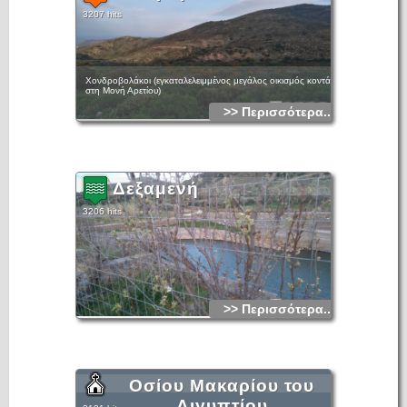
3207 hits
Χονδροβολάκοι (εγκαταλελειμμένος μεγάλος οικισμός κοντά
στη Μονή Αρετίου)
>> Περισσότερα...
Δεξαμενή
3206 hits
>> Περισσότερα...
Οσίου Μακαρίου του
Αιγυπτίου