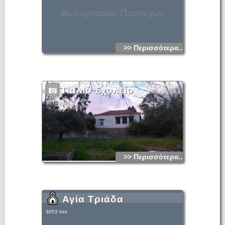
Φωτογραφίες Προσεχώς
>> Περισσότερα...
Παλιό Σχολείο
3079 hits
>> Περισσότερα...
Αγία Τριάδα
3053 hits