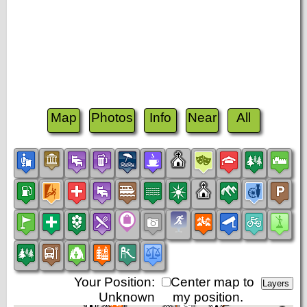
Map
Photos
Info
Near
All
Your Position:
Center map to
Unknown
my position.