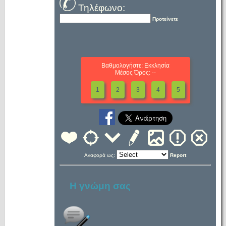
Τηλέφωνο:
Προτείνετε
Βαθμολογήστε: Εκκλησία
Μέσος Όρος: --
1
2
3
4
5
Αναφορά ως:
Report
Η γνώμη σας