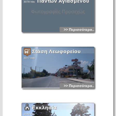
Πάντων Αγιασμένου
3078 hits
Φωτογραφίες Προσεχώς
>> Περισσότερα...
Στάση Λεωφορείου
3077 hits
>> Περισσότερα...
Εκκλησία
3043 hits