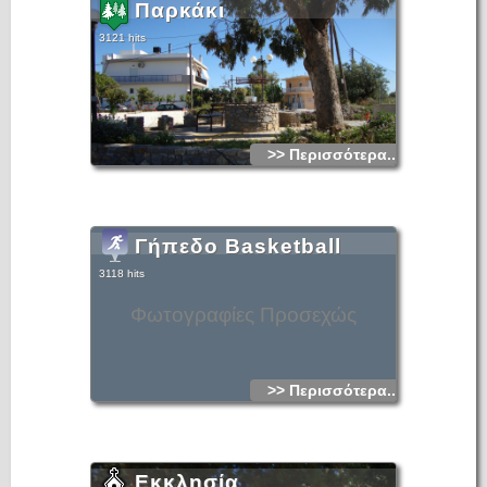
Παρκάκι
3121 hits
>> Περισσότερα...
Γήπεδο Basketball
3118 hits
Φωτογραφίες Προσεχώς
>> Περισσότερα...
Εκκλησία