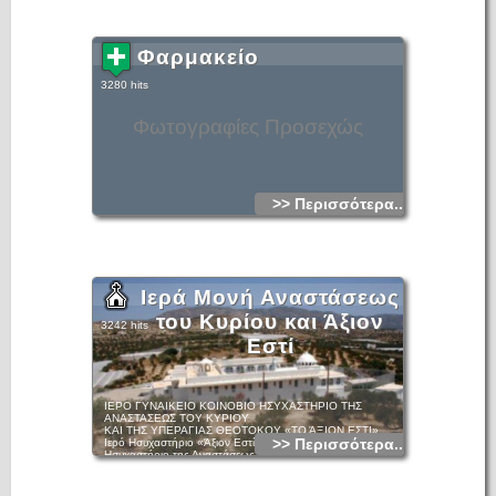
Φαρμακείο
3280 hits
Φωτογραφίες Προσεχώς
>> Περισσότερα...
Ιερά Μονή Αναστάσεως
του Κυρίου και Άξιον
3242 hits
Εστί
ΙΕΡΟ ΓΥΝΑΙΚΕΙΟ ΚΟΙΝΟΒΙΟ ΗΣΥΧΑΣΤΗΡΙΟ ΤΗΣ
ΑΝΑΣΤΑΣΕΩΣ ΤΟΥ ΚΥΡΙΟΥ
ΚΑΙ ΤΗΣ ΥΠΕΡΑΓΙΑΣ ΘΕΟΤΟΚΟΥ «ΤΟ ΆΞΙΟΝ ΕΣΤΙ»
>> Περισσότερα...
Ιερό Ησυχαστήριο «Άξιον Εστί»: Το Γυναικείο Κοινόβιο
Ησυχαστήριο της Αναστάσεως του Σωτήρος βρίσκεται 2
χιλιόμετρα βορειοδυτικά της Ιεράπετρας σε μικρό λόφο, δίπλα
στο εξωκλήσι του Αγίου Δημητρίου. Θεμελιώθηκε το 1977 και
από το 1985 λειτουργεί κανονικά ως Ιερό Γυναικείο