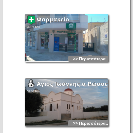
Φαρμακείο
3306 hits
>> Περισσότερα...
Άγιος Ιωάννης ο Ρώσος
3280 hits
>> Περισσότερα...