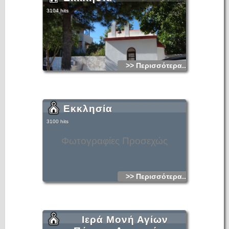
3104 hits
>> Περισσότερα...
Εκκλησία
3100 hits
Φωτογραφίες Προσεχώς
>> Περισσότερα...
Ιερά Μονή Αγίων