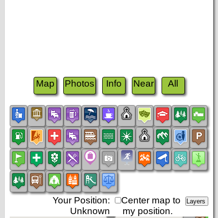
Map
Photos
Info
Near
All
Your Position:
Center map to
Unknown
my position.