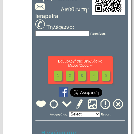
Διεύθυνση:
Ierapetra
Τηλέφωνο:
Προτείνετε
Βαθμολογήστε: Βενζινάδικο
Μέσος Όρος: --
1
2
3
4
5
Αναφορά ως:
Report
Η γνώμη σας