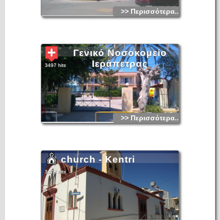
>> Περισσότερα...
Γενικό Νοσοκομείο
Ιεράπετρας
3497 hits
>> Περισσότερα...
church - Kentri
3478 hits