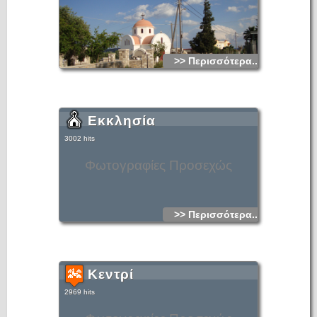
>> Περισσότερα...
Εκκλησία
3002 hits
Φωτογραφίες Προσεχώς
>> Περισσότερα...
Κεντρί
2969 hits