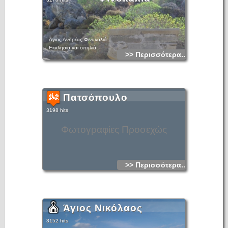
Άγιος Ανδρέας Φινοκαλιά
Εκκλησία και σπηλιά
>> Περισσότερα...
Πατσόπουλο
3198 hits
Φωτογραφίες Προσεχώς
>> Περισσότερα...
Άγιος Νικόλαος
3152 hits