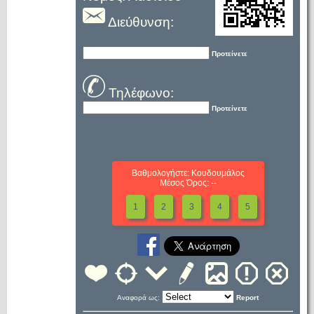
Διεύθυνση:
Προτείνετε
Τηλέφωνο:
Προτείνετε
Βαθμολογήστε: Κουδουμάλος
Μέσος Όρος: --
1
2
3
4
5
Αναφορά ως:
Report