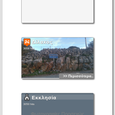
Δίλακος
3058 hits
>> Περισσότερα...
Εκκλησία
3050 hits
Φωτογραφίες Προσεχώς