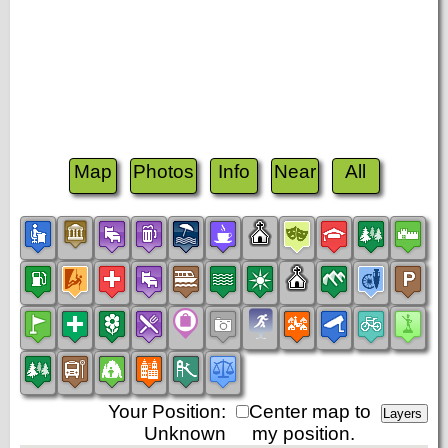
Map
Photos
Info
Near
All
Your Position:
Center map to
Unknown
my position.