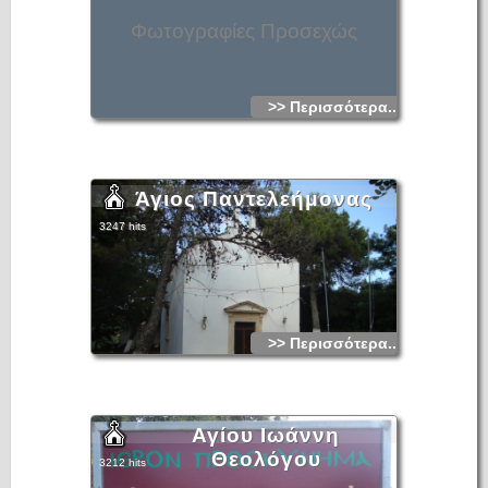
Φωτογραφίες Προσεχώς
>> Περισσότερα...
Άγιος Παντελεήμονας
3247 hits
>> Περισσότερα...
Αγίου Ιωάννη
Θεολόγου
3212 hits