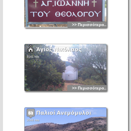
>> Περισσότερα...
Άγιος Νικόλαος
3141 hits
>> Περισσότερα...
Παλιοί Ανεμόμυλοι
3046 hits