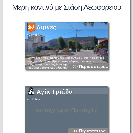
Μέρη κοντινά με Στάση Λεωφορείου
Λίμνες
4947 hits
Στην άκρη του κάμπου του Μεραμπέλου, στη «σκιά» της
αρχαίας Δρήρου, βρίσκονται οι Λίμνες, ένα από τα
αρχαιότερα κεφαλοχώρια της περιοχής με έντονα
>> Περισσότερα...
χαρακτηριστικά παραδοσιακής κοινότητας. Ιδιαίτερα
παραγωγικό και πλούσιο, χάρη στον εύφορο κάμπο με τους
πολλούς νερόμυλους που ποτίζουν τους κήπους. Οι δύο
Βυζαντινές εκκλησίες (Άγιος Ιωάννης ο Θεολόγος και Άγιος
Γεώργιος) είναι διακοσμημένες με εντυπωσιακές
τοιχογραφίες. Σε ένα καλαίσθητο χώρο λειτουργεί το Κέντρο
Μεσογειακής Γαστρονομίας και Πολιτισμού.
Αγία Τριάδα
4930 hits
Φωτογραφίες Προσεχώς
>> Περισσότερα...