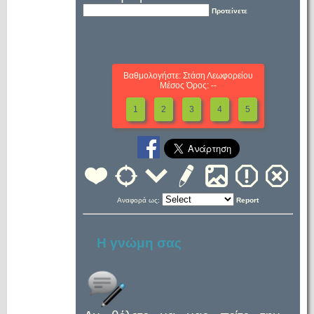
Προτείνετε
Βαθμολογήστε: Στάση Λεωφορείου
Μέσος Όρος: --
1
2
3
4
5
Αναφορά ως:
Report
Η γνώμη σας