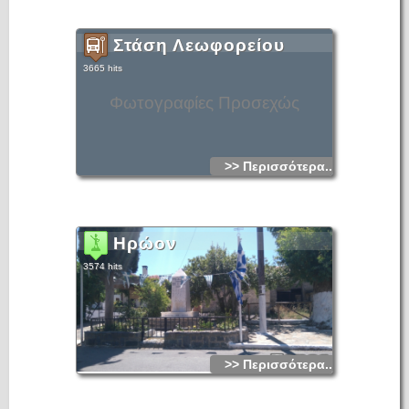
Στάση Λεωφορείου
3665 hits
Φωτογραφίες Προσεχώς
>> Περισσότερα...
Ηρώον
3574 hits
>> Περισσότερα...