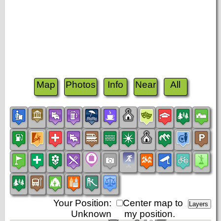
Map
Photos
Info
Near
All
Your Position:
Center map to
Unknown
my position.