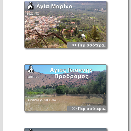
Αγία Μαρίνα
3522 hits
>> Περισσότερα...
Αγιος Ιωαννης
Προδρομος
3404 hits
Εγκαινια 22-08-1954
>> Περισσότερα...