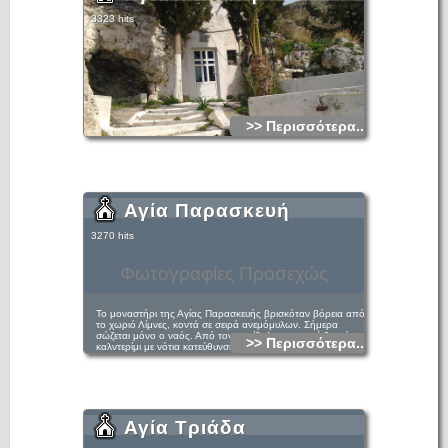
3323 hits
>> Περισσότερα...
Αγία Παρασκευή
3270 hits
Φωτογραφίες Προσεχώς
Το μοναστήρι της Αγίας Παρασκευής βρισκόταν βόρεια από
το χωριό Λίμνες, κοντά σε σειρά ανεμόμυλων. Σήμερα
σώζεται μόνο ο ναός. Από τον περίβολο του ναού ξεκινά
>> Περισσότερα...
καλντερίμι με νότια κατεύθυνση και σωζόμενο μήκος εκατό
πενήντα μέτρων, το οποίο χάνεται κάτω από το σύγχρονο
κεντρικό δρόμο. Ο ναός είναι μονόχωρος,
καμαροσκέπαστος και ελαφρώς βυθισμένος στη γη. Έχει
νότια είσοδο με ανακουφιστικό οξυκόρυφο τόξο διπλής
καμπυλότητας. Υπέρθυρο που σε δεύτερη χρήση έχει
τοποθετηθεί στο κατώφλι, φέρει επιγραφή ανακαίνισης της
Αγία Τριάδα
πύλης του ναού με χρονολογία 1612: ΕΙΣ ΑΧΙΒ (1612) ΜΑΙ
ΙΑ ΑΝΕΚΕΝΙΣΘΙ Η ΠΥΛΗ ΤΟΥ ΝΑΟΥ ΤΗΣ ΟΣΙΟΜΑΡΤΥΡΟΣ
ΠΑΡΑΣΚΕΥΗΣ (Χρονάκη 1997. 263).