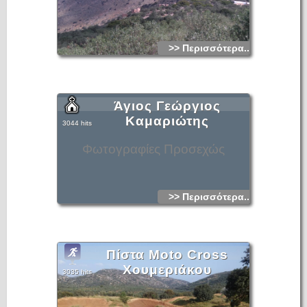
>> Περισσότερα...
Άγιος Γεώργιος
Καμαριώτης
3044 hits
Φωτογραφίες Προσεχώς
>> Περισσότερα...
Πίστα Moto Cross
Χουμεριάκου
3035 hits