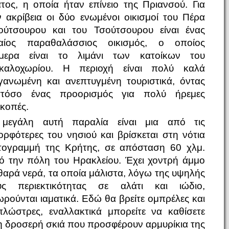
ατος, η οποία ήταν επίνειο της Πριανσού. Για
ν ακρίβεια οι δύο ενωμένοι οικισμοί του Πέρα
ούτσουρου και του Τσούτσουρου είναι ένας
ιαίος παραθαλάσσιος οικισμός, ο οποίος
μερα είναι το λιμάνι των κατοίκων του
καλοχωρίου. Η περιοχή είναι πολύ καλά
γανωμένη και ανεπτυγμένη τουριστικά, όντας
τόσο ένας προορισμός για πολύ ήρεμες
ακοπές.
μεγάλη αυτή παραλία είναι μια από τις
ορφότερες του νησιού και βρίσκεται στη νότια
τογραμμή της Κρήτης, σε απόσταση 60 χλμ.
ό την πόλη του Ηρακλείου. Έχει χοντρή άμμο
θαρά νερά, τα οποία μάλιστα, λόγω της υψηλής
υς περιεκτικότητας σε αλάτι και ιώδιο,
ωρούνται ιαματικά. Εδώ θα βρείτε ομπρέλες και
πλώστρες, εναλλακτικά μπορείτε να καθίσετε
η δροσερή σκιά που προσφέρουν αρμυρίκια της