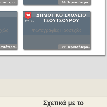
 έξοδος του
ισσότερα...
>> Περισσότερα...
Λαρινάκι. Είναι
τα και
 φτάνει μόλις
αι για έμπειρους
σής του είναι με
ΔΗΜΟΤΙΚΟ ΣΧΟΛΕΙΟ
χαρίων.
ΤΣΟΥΤΣΟΥΡΟΥ
170 hits
εχώς
Φωτογραφίες Προσεχώς
ισσότερα...
>> Περισσότερα...
Σχετικά με το