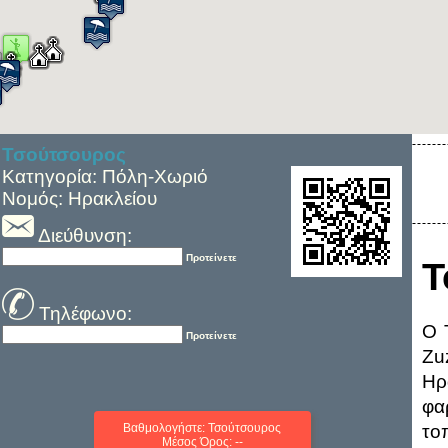
Τσούτσουρος
Κατηγορία: Πόλη-Χωριό
Νομός: Ηρακλείου
Διεύθυνση:
Προτείνετε
Τ
Τηλέφωνο:
Ο 
Προτείνετε
Zu
Ηρ
φα
Βαθμολογήστε: Τσούτσουρος
το
Μέσος Όρος: --