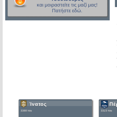
και μοιραστείτε τις μαζί μας!
Πατήστε εδώ.
Ίνατος
Πέ
3388 hits
3323 hits