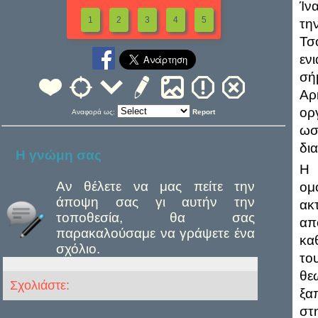
Ίν
1
2
3
4
5
τη
Τσ
εν
σή
Αρ
ορ
Αναφορά ως:
Report
ωσ
δι
Η γνώμη σας
Η 
Αν θέλετε να μας πείτε την
ομ
άποψη σας γι αυτήν την
ακ
τοποθεσία, θα σας
απ
παρακαλούσαμε να γράψετε ένα
κα
σχόλιο.
το
θε
Σχολιάστε:
ξα
στ