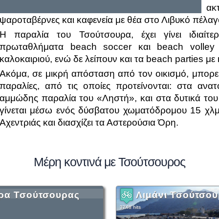
ακ
ψαροταβέρνες και καφενεία με θέα στο Λιβυκό πέλαγο
Η παραλία του Τσούτσουρα, έχει γίνει ιδιαίτε
πρωταθλήματα beach soccer και beach volley 
καλοκαιριού, ενώ δε λείπουν και τα beach parties με 
Ακόμα, σε μικρή απόσταση από τον οικισμό, μπορείτ
παραλίες, από τις οποίες προτείνονται: στα αν
αμμώδης παραλία του «Ληστή», και στα δυτικά του
γίνεται μέσω ενός δύσβατου χωματόδρομου 15 χλμ.,
Αχεντριάς και διασχίζει τα Αστερούσια Όρη.
Μέρη κοντινά με Τσούτσουρος
ρα Τσούτσουρας
Λιμάνι Τσούτσο
3248 hits