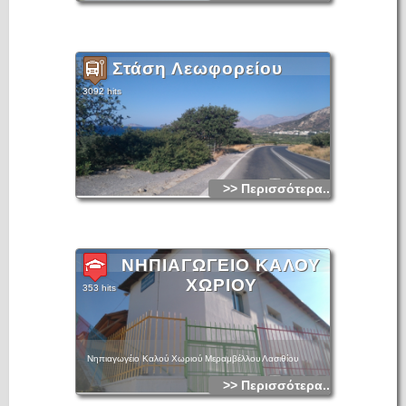
κατοικείται ο νέος οικισμός «Αρνικού».
Στάση Λεωφορείου
3092 hits
>> Περισσότερα...
ΝΗΠΙΑΓΩΓΕΙΟ ΚΑΛΟΥ
ΧΩΡΙΟΥ
353 hits
Νηπιαγωγέιο Καλού Χωριού Μεραμβέλλου Λασιθίου
>> Περισσότερα...