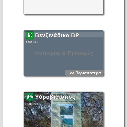
Βενζινάδικο BP
3983 hits
Φωτογραφίες Προσεχώς
>> Περισσότερα...
Υδροβιότοπος
3980 hits