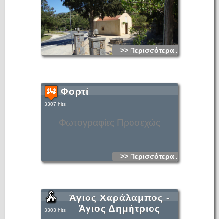
>> Περισσότερα...
Φορτί
3307 hits
Φωτογραφίες Προσεχώς
>> Περισσότερα...
Άγιος Χαράλαμπος -
Άγιος Δημήτριος
3303 hits