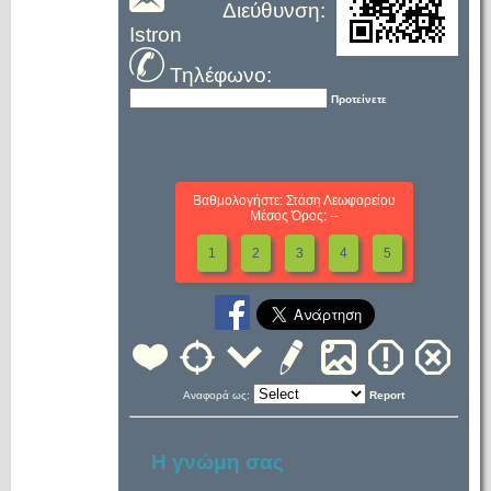
Διεύθυνση:
Istron
Τηλέφωνο:
Προτείνετε
Βαθμολογήστε: Στάση Λεωφορείου
Μέσος Όρος: --
1
2
3
4
5
Αναφορά ως:
Report
Η γνώμη σας