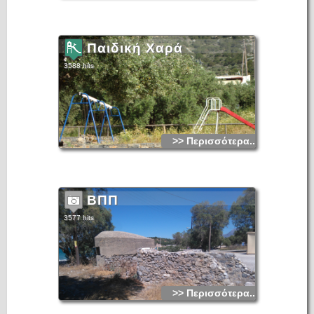
Το χωριό δεν αναφέρεται σε απογραφές που έγιναν κατά τη
διάρκεια της Ενετοκρατίας. Το συναντούμε για πρώτη φορά
(σαν Κalo Khrio) στην απογραφή που έκαναν οι Αιγύπτιοι τη
Παιδική Χαρά
διάρκεια της δικής τους κατοχής στην Κρήτη (τα έτη 1830
έως 1840). Στην απογραφή αυτή, του 1834, το Καλό Χωριό
είχε 10 χριστιανικές οικογένειες και 4 μωαμεθανικές. Το 1881
3588 hits
ανήκε στο Δήμο Κριτσάς με 329 κατοίκους όπως και το
1900 με 575 κατοίκους. Το 1920 είναι έδρα αγροτικού Δήμου
(αναγράφεται ως Καλό Χωρίον) με 677 κατοίκους, το 1928
(ως Καλό Χωριό) είναι έδρα κοινότητας με 523 κατοίκους, το
1940 (πάλι ως Καλόν Χωρίον) με 659 κατοίκους και το 1951
φτάνει τους 721 κατοίκους. Από τότε αρχίζει σταδιακά μια
φθίνουσα πορεία καθώς το ανθρώπινο δυναμικό του
απορροφάται από τον ταχύτατα αναπτυσσόμενο Άγιο
Νικόλαο. Έτσι το 1961 μένει με 704, το 1971 με 554, το
>> Περισσότερα...
1981 με 612 και τέλος το 1991 με 548 μόνο κατοίκους
(σύνολο κοινότητας 1066 κάτοικοι). Το Καλό Χωριό
αναγνωρίστηκε σαν αυτοκέφαλη Κοινότητα το 1925 και στην
τελευταία απογραφή του 1991 την αποτελούσαν οι οικισμοί:
Καλό Χωριό, Ίστρον, Πύργος, και Φορτί.
Δεν υπάρχουν πολύ παλιές αναφορές του τοπωνυμίου. Μόνο
ο Ν. Σταυράκης γράφει το 1890, ότι «το χωρίον τούτο
ΒΠΠ
εκαλείτο μέχρι προ ολίγων δεκαετηρίδων Ίστρωνας ή
Νίστρωνας...». Σε αχρονολόγητο έγγραφο του τουρκικού
Ιεροδικείου της περιόδου 1672-94, αναφέρεται ως «Κακό
3577 hits
Χωρίο». Το σημερινό όνομα του δόθηκε κατ' ευφημισμό,
γιατί ολόκληρη η περιοχή υπέφερε από ελώδεις πυρετούς.
Η Αμερικανίδα αρχαιολόγος Έντιθ Χώλ στα 1910-1912
έκαμε ανασκαφές στο λόφο του Βροκάστρου και ανακάλυψε
άγνωστης ονομασίας μικρό αλλά σημαντικό μεσομινωϊκό
οικισμό. Ένας αρχαιοελληνικός ναός φαίνεται σε ερείπια
κοντά στον οικισμό του Πύργου (στου Μαρμάρο) που ίσως
μια ανασακφή να μας δώσει στοιχεία της ιστορίας του
ευρύτερου χώρου. Όπως ιστορικοί αναφέρουν, ίσως να είναι
>> Περισσότερα...
ο ναός του Βάκχου (Διονύσου) και ο μετέπειτα του Αγ.
Σεργίου, Στα Βενετικά χρόνια ολόκληρη η κοιλάδα
ξεχερσώθηκε και ήταν έρημη ως τα 1450-1500 μ.X.