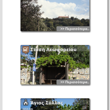
3363 hits
>> Περισσότερα...
Στάση Λεωφορείου
3362 hits
>> Περισσότερα...
Άγιος Σύλλας
3354 hits