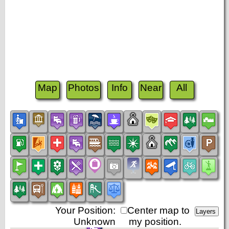
Map
Photos
Info
Near
All
Your Position:
Center map to
Unknown
my position.