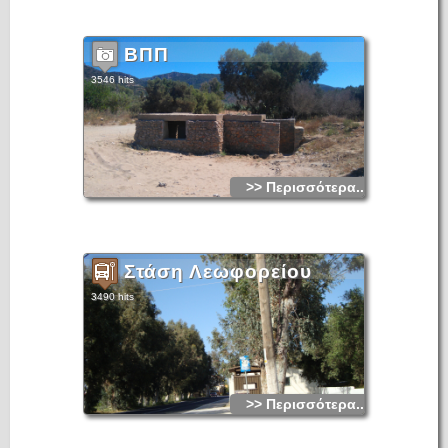
Αργότερα φυτεύτηκαν πολλά ελαιόδεντρα και η περιοχή
γέμισε με νερόμυλους. Από τα 1680-1720 φαίνεται να
κατοικείται ο νέος οικισμός «Αρνικού».
ΒΠΠ
3546 hits
>> Περισσότερα...
Στάση Λεωφορείου
3490 hits
>> Περισσότερα...