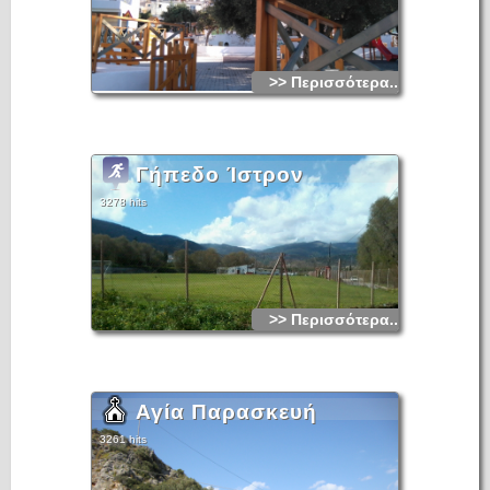
>> Περισσότερα...
Γήπεδο Ίστρον
3278 hits
>> Περισσότερα...
Αγία Παρασκευή
3261 hits