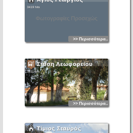
3419 hits
Φωτογραφίες Προσεχώς
>> Περισσότερα...
Στάση Λεωφορείου
3411 hits
>> Περισσότερα...
Τίμιος Σταυρός