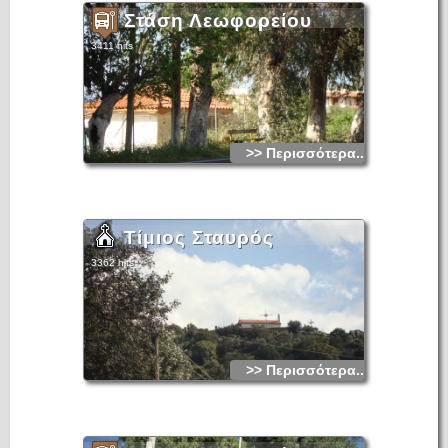
Στάση Λεωφορείου
3411 hits
>> Περισσότερα...
Τίμιος Σταυρός
3362 hits
>> Περισσότερα...