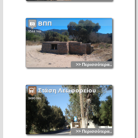
Σεργίου, Στα Βενετικά χρόνια ολόκληρη η κοιλάδα
ξεχερσώθηκε και ήταν έρημη ως τα 1450-1500 μ.X.
Αργότερα φυτεύτηκαν πολλά ελαιόδεντρα και η περιοχή
γέμισε με νερόμυλους. Από τα 1680-1720 φαίνεται να
κατοικείται ο νέος οικισμός «Αρνικού».
ΒΠΠ
3544 hits
>> Περισσότερα...
Στάση Λεωφορείου
3490 hits
>> Περισσότερα...