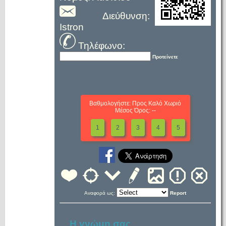
Διεύθυνση:
Istron
Τηλέφωνο:
Προτείνετε
Βαθμολογήστε: Προς Καλό Χωριό
Μέσος Όρος: --
1
2
3
4
5
Αναφορά ως:
Report
Η γνώμη σας