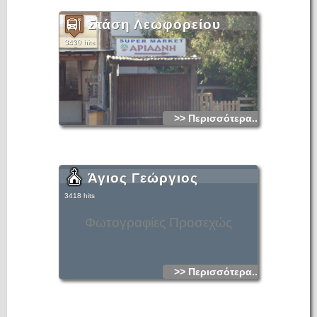
Στάση Λεωφορείου
3430 hits
>> Περισσότερα...
Άγιος Γεώργιος
3418 hits
Φωτογραφίες Προσεχώς
>> Περισσότερα...