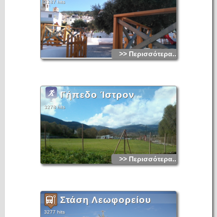
3287 hits
>> Περισσότερα...
Γήπεδο Ίστρον
3278 hits
>> Περισσότερα...
Στάση Λεωφορείου
3277 hits