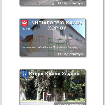
>> Περισσότερα...
ΝΗΠΙΑΓΩΓΕΙΟ ΚΑΛΟΥ
ΧΩΡΙΟΥ
353 hits
Νηπιαγωγέιο Καλού Χωριού Μεραμβέλλου Λασιθίου
>> Περισσότερα...
Κτήμα Καλού Χωριού
312 hits
>> Περισσότερα...