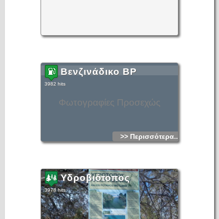
Βενζινάδικο BP
3982 hits
Φωτογραφίες Προσεχώς
>> Περισσότερα...
Υδροβιότοπος
3978 hits