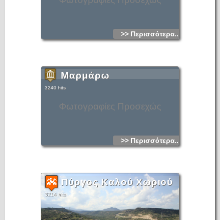
>> Περισσότερα...
Μαρμάρω
3240 hits
Φωτογραφίες Προσεχώς
>> Περισσότερα...
Πύργος Καλού Χωριού
3214 hits