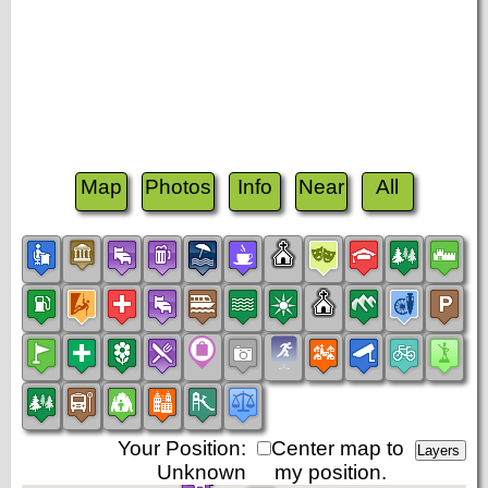
Map
Photos
Info
Near
All
Your Position:
Center map to
Unknown
my position.