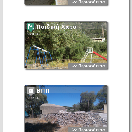
>> Περισσότερα...
κάθε χρόνο χιλιάδες επισκέπτες.
Το χωριό δεν αναφέρεται σε απογραφές που έγιναν κατά τη
διάρκεια της Ενετοκρατίας. Το συναντούμε για πρώτη φορά
(σαν Κalo Khrio) στην απογραφή που έκαναν οι Αιγύπτιοι τη
Παιδική Χαρά
διάρκεια της δικής τους κατοχής στην Κρήτη (τα έτη 1830
έως 1840). Στην απογραφή αυτή, του 1834, το Καλό Χωριό
είχε 10 χριστιανικές οικογένειες και 4 μωαμεθανικές. Το 1881
3588 hits
ανήκε στο Δήμο Κριτσάς με 329 κατοίκους όπως και το
1900 με 575 κατοίκους. Το 1920 είναι έδρα αγροτικού Δήμου
(αναγράφεται ως Καλό Χωρίον) με 677 κατοίκους, το 1928
(ως Καλό Χωριό) είναι έδρα κοινότητας με 523 κατοίκους, το
1940 (πάλι ως Καλόν Χωρίον) με 659 κατοίκους και το 1951
φτάνει τους 721 κατοίκους. Από τότε αρχίζει σταδιακά μια
φθίνουσα πορεία καθώς το ανθρώπινο δυναμικό του
απορροφάται από τον ταχύτατα αναπτυσσόμενο Άγιο
Νικόλαο. Έτσι το 1961 μένει με 704, το 1971 με 554, το
>> Περισσότερα...
1981 με 612 και τέλος το 1991 με 548 μόνο κατοίκους
(σύνολο κοινότητας 1066 κάτοικοι). Το Καλό Χωριό
αναγνωρίστηκε σαν αυτοκέφαλη Κοινότητα το 1925 και στην
τελευταία απογραφή του 1991 την αποτελούσαν οι οικισμοί:
Καλό Χωριό, Ίστρον, Πύργος, και Φορτί.
Δεν υπάρχουν πολύ παλιές αναφορές του τοπωνυμίου. Μόνο
ο Ν. Σταυράκης γράφει το 1890, ότι «το χωρίον τούτο
ΒΠΠ
εκαλείτο μέχρι προ ολίγων δεκαετηρίδων Ίστρωνας ή
Νίστρωνας...». Σε αχρονολόγητο έγγραφο του τουρκικού
Ιεροδικείου της περιόδου 1672-94, αναφέρεται ως «Κακό
3577 hits
Χωρίο». Το σημερινό όνομα του δόθηκε κατ' ευφημισμό,
γιατί ολόκληρη η περιοχή υπέφερε από ελώδεις πυρετούς.
Η Αμερικανίδα αρχαιολόγος Έντιθ Χώλ στα 1910-1912
έκαμε ανασκαφές στο λόφο του Βροκάστρου και ανακάλυψε
άγνωστης ονομασίας μικρό αλλά σημαντικό μεσομινωϊκό
οικισμό. Ένας αρχαιοελληνικός ναός φαίνεται σε ερείπια
κοντά στον οικισμό του Πύργου (στου Μαρμάρο) που ίσως
μια ανασακφή να μας δώσει στοιχεία της ιστορίας του
ευρύτερου χώρου. Όπως ιστορικοί αναφέρουν, ίσως να είναι
>> Περισσότερα...
ο ναός του Βάκχου (Διονύσου) και ο μετέπειτα του Αγ.