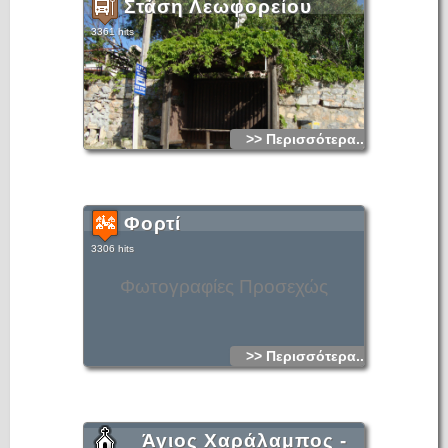
Στάση Λεωφορείου
3361 hits
>> Περισσότερα...
Φορτί
3306 hits
Φωτογραφίες Προσεχώς
>> Περισσότερα...
Άγιος Χαράλαμπος -