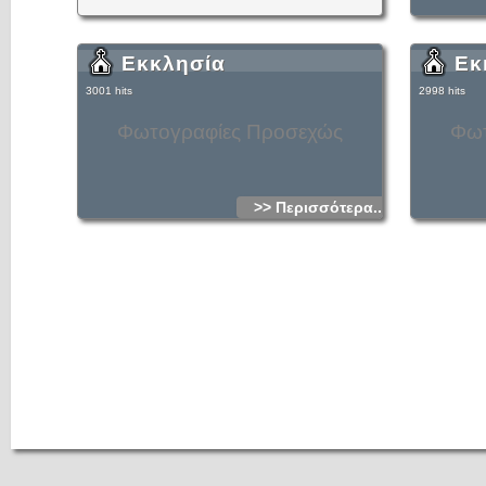
Εκκλησία
Εκ
3001 hits
2998 hits
Φωτογραφίες Προσεχώς
Φωτ
>> Περισσότερα...