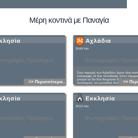
Μέρη κοντινά με Παναγία
κλησία
Αχλάδια
3049 hits
ογραφίες Προσεχώς
Φωτογραφίες Προσ
Στην περιοχή των Αχλαδιών έχουν γίνει συσ
ανασκαφές σε δυο τοποθεσίες όπου σήμερα
μπορεί να δει δυο θαυμάσια δείγματα του μ
>> Περισσότερα...
>> Περ
πολιτισμού, τον μοναδικό θολωτό τάφο της
Κρήτης και τα ερείπια μιας αγροτικής έπαυλ
κλησία
Εκκλησία
3010 hits
ογραφίες Προσεχώς
Φωτογραφίες Προσ