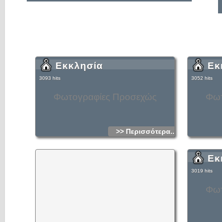
Εκκλησία
Εκ
3093 hits
3052 hits
Φωτογραφίες Προσεχώς
Φωτ
>> Περισσότερα...
Εκ
3019 hits
Φωτ