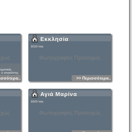
Εκκλησία
3020 hits
εχώς
Φωτογραφίες Προσεχώς
τηματικές
 ο επισκέπτης
ινωικού
ισσότερα...
>> Περισσότερα...
 Ανατολικής
ης.
Αγιά Μαρίνα
3005 hits
εχώς
Φωτογραφίες Προσεχώς