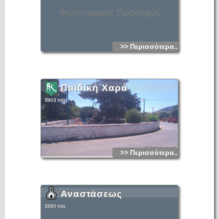
Φωτογραφίες Προσεχώς
>> Περισσότερα...
Παιδική Χαρά
3903 hits
>> Περισσότερα...
Αναστάσεως
3880 hits