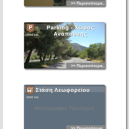
>> Περισσότερα...
Parking - Χώρος
Ανάπαυσης
3668 hits
>> Περισσότερα...
Στάση Λεωφορείου
3666 hits
Φωτογραφίες Προσεχώς
>> Περισσότερα...