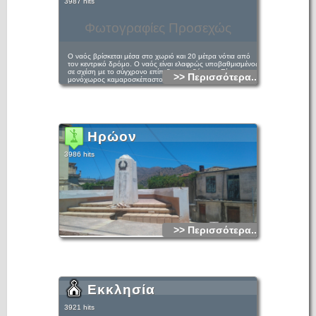
3987 hits
Φωτογραφίες Προσεχώς
Ο ναός βρίσκεται μέσα στο χωριό και 20 μέτρα νότια από
τον κεντρικό δρόμο. Ο ναός είναι ελαφρώς υποβαθμισμένος
σε σχέση με το σύγχρονο επίπεδο του εδάφους. Είναι
>> Περισσότερα...
μονόχωρος καμαροσκέπαστος, με βόρεια είσοδο και φέρει
κτητορική επιγραφή με χρονολογία 1580. Η επιγραφή
αναφέρει: «ΑΦΠ (1580) ΗΚΟΔΟΜΗΘΗ Ο ΘΕΙΟΣ ΚΑΙ
ΠΑΝΣΕΠΤΟΣ ΝΑΟΣ ΤΗΣ ΟΜΟΟΥΣΙΟΥ ΤΡΙΑΔΟΣ ΔΙ
ΕΞΟΔΟΥ ΚΑΙ ΚΟΠΟΥ ΜΑΝΟΥΗΛ ΚΑΒΑΛΟΥ ΠΟΤΕ
ΓΕΩΡΓΙΟΥ ΚΑΙ ΚΟΣΤΑ ΑΞΑΔΕΡΦΟΥ ΑΥΤΟΥ ΚΑΙ ΜΙΧΑΗΛ
ΙΕΡΕΩΣ ΙΩΣ ΜΑΝΟΥΗΛ ΤΟΥ ΑΝΩΘΕ».
Ηρώον
3986 hits
>> Περισσότερα...
Εκκλησία
3921 hits