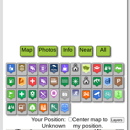
Map
Photos
Info
Near
All
Your Position:
Center map to
Unknown
my position.