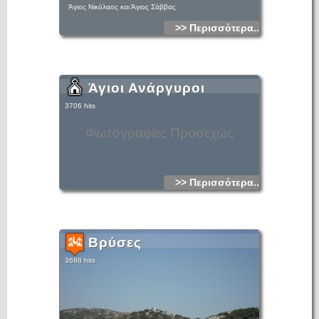
Άγιος Νικόλαος και Άγιος Σάββας
>> Περισσότερα...
Άγιοι Ανάργυροι
3706 hits
Φωτογραφίες Προσεχώς
>> Περισσότερα...
Βρύσες
3688 hits