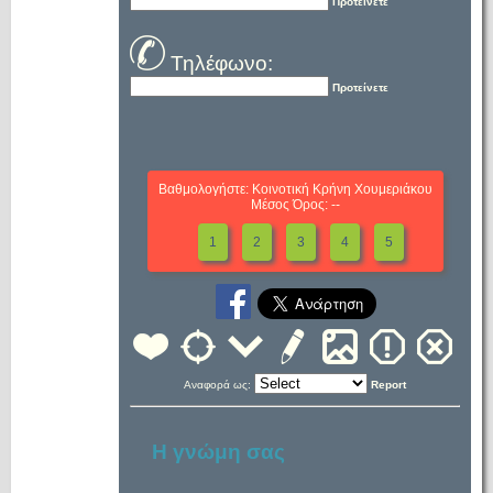
Προτείνετε
Τηλέφωνο:
Προτείνετε
Βαθμολογήστε: Κοινοτική Κρήνη Χουμεριάκου
Μέσος Όρος: --
1
2
3
4
5
Αναφορά ως:
Report
Η γνώμη σας