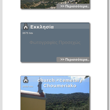
>> Περισσότερα...
Εκκλησία
3675 hits
Φωτογραφίες Προσεχώς
>> Περισσότερα...
church - cemetary
Choumeriako
3669 hits