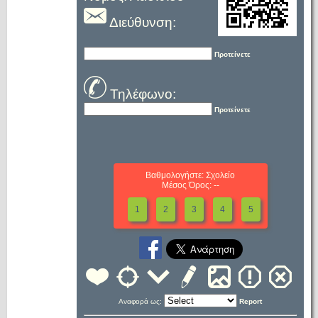
Διεύθυνση:
Προτείνετε
Τηλέφωνο:
Προτείνετε
Βαθμολογήστε: Σχολείο
Μέσος Όρος: --
1
2
3
4
5
Αναφορά ως:
Report