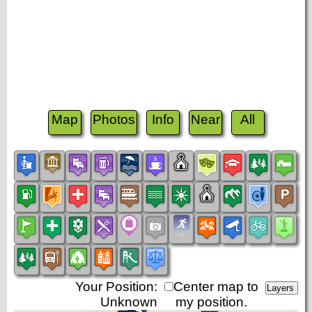
Map
Photos
Info
Near
All
Your Position:
Center map to
Unknown
my position.