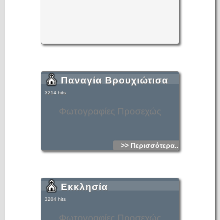
Ηρακλείου, γράφει για δυο παπάδες «εκ του χωρίου Βρουχά
Μεραμπέλου» Απογράφεται για πρώτη φορά το 1834
(αναφέρεται σαν Vruka) και έχει 30 χριστιανικές οικογένειες.
Το 1881 ο Βρουχάς έχει 338 κατοίκους, το 1900 είχε 494
κατοίκους και υπάγονταν στο Δήμο Φουρνής. Το 1920 είναι
έδρα αγροτικού Δήμου με 461 κατοίκους.
Παναγία Βρουχιώτισα
3214 hits
Φωτογραφίες Προσεχώς
>> Περισσότερα...
Εκκλησία
3204 hits
Φωτογραφίες Προσεχώς