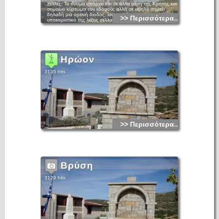
Σέλλες: Το όνομα υπάρχει και σε άλλα μέρη της Κρήτης και
σημαίνει κύρτωμα του εδάφους αλλά σε υψηλό σημείο
δηλαδή μια ορεινή δίοδος, ίσως από το μεσαιωνικό σελλίον,
>> Περισσότερα...
υποκοριστικό της λέξης σέλλα. Απογράφεται σαν Σέλλαις το
1881 με πληθυσμό 252 κατοίκους και ανήκε στο Δήμο
Φουρνής και αργότερα στην κοινότητα του Λούμα
Ηρώον
3135 hits
>> Περισσότερα...
Βρύση
3129 hits