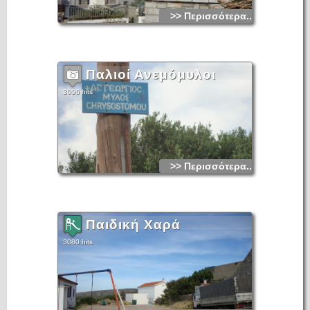
>> Περισσότερα...
Παλιοί Ανεμόμυλοι
3096 hits
>> Περισσότερα...
Παιδική Χαρά
3080 hits