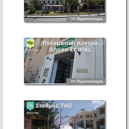
>> Περισσότερα...
Πνευματικό Κέντρο
Δήμου Σητείας
3850 hits
>> Περισσότερα...
Σταθμός Ταξί
3833 hits