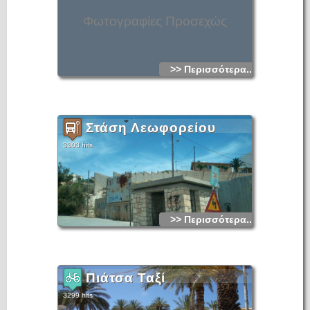
Φωτογραφίες Προσεχώς
>> Περισσότερα...
Στάση Λεωφορείου
3303 hits
>> Περισσότερα...
Πιάτσα Ταξί
3299 hits