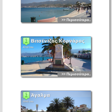
>> Περισσότερα...
Βιτσέντζος Κορνάρος
4018 hits
>> Περισσότερα...
Άγαλμα
3896 hits