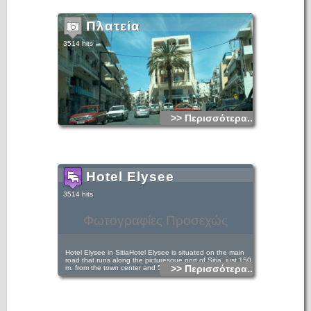
Πλατεία
3514 hits
>> Περισσότερα...
Hotel Elysee
3514 hits
Φωτογραφίες Προσεχώς
Hotel Elysee in SitiaHotel Elysee is situated on the main
road that runs along the picturesque port of Sitia, just 150
>> Περισσότερα...
m. from the town center and 50 m. from the beach.