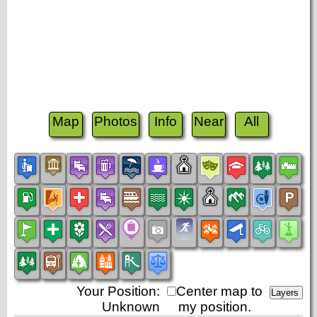
Map
Photos
Info
Near
All
Your Position:
Center map to
Unknown
my position.