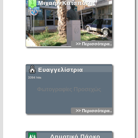
Μιχαήλ Καταπότης
3444 hits
>> Περισσότερα...
Ευαγγελίστρια
3394 hits
Φωτογραφίες Προσεχώς
>> Περισσότερα...
Δημοτικό Πάρκο