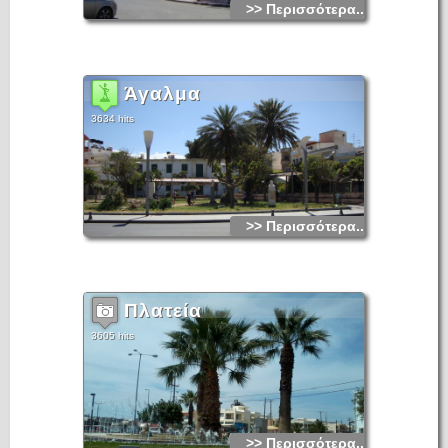
Στην τρίτη ενότητα παρουσιάζονται ευρήματα που
>> Περισσότερα...
προέρχονται κύριως, από ταφικά σύνολα της γεωμετρικής και
αρχαϊκής Σητείας. Στην προθήκη 22 μπορεί κανείς να δει
ανάγλυφα πλακίδια και ειδώλια από τον αποθέτη αρχαϊκού
ιερού που βρέθηκε στην πόλη της Σητείας. Εντυπωσικά είναι
τα σύνολα των ευρημάτων Ελληνιστικών και Ελληνρωμαϊκών
Χρόνων στην τέταρτη ενότητα από τον Ξηρόκαμπο, τη Ζήρο,
τον Τρυπητό, την έπαυλη του Μακρύ Γιαλού, το Κουφονήσι
Άγαλμα
κλπ.
Συντάκτης
3634 hits
Μ. Χατζηπαναγιώτη, Αρχαιολόγος
Τηλέφωνο: +30 28430 23917
Φαξ: +30 28430 23917
http://odysseus.culture.gr/h/1/gh155.jsp?obj_id=3306
>> Περισσότερα...
Πλατεία
3605 hits
>> Περισσότερα...