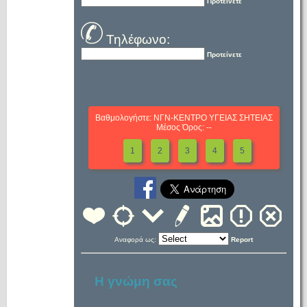
Προτείνετε
Τηλέφωνο:
Προτείνετε
Βαθμολογήστε: ΝΓΝ-ΚΕΝΤΡΟ ΥΓΕΙΑΣ ΣΗΤΕΙΑΣ
Μέσος Όρος: --
1
2
3
4
5
Αναφορά ως:
Report
Η γνώμη σας