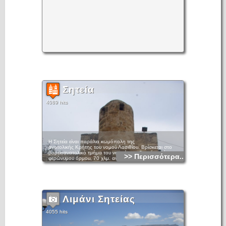
Σητεία
4089 hits
Η Σητεία είναι παράλια κωμόπολη της
ανατολικής Κρήτης του νομού Λασιθίου. Βρίσκεται στο
βορειοανατολικό τμήμα του νομού, στο δυτικό μυχό του
>> Περισσότερα...
φερώνυμου όρμου, 70 χλμ. ανατολικά του Αγίου Νικολάου
Λασιθίου και αποτελεί έδρα του ομώνυμου δήμου. Είναι
πατρίδα του ποιητή του «Ερωτόκριτου» Βιτσέντσου
Κορνάρου. Η Σητεία διαθέτει μικρό αεροδρόμιο, μέσω του
οποίου συνδέεται με την Αθήνα και τα νησιά του Αιγαίου,
αποτελεί τουριστικό θέρετρο.
Λιμάνι Σητείας
4055 hits