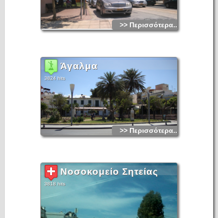
>> Περισσότερα...
Άγαλμα
3824 hits
>> Περισσότερα...
Νοσοκομείο Σητείας
3818 hits