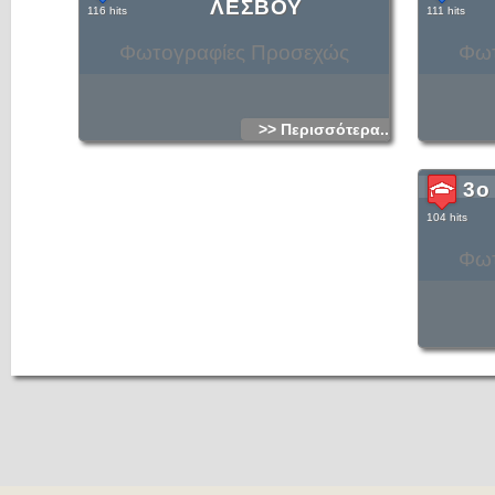
ΛΕΣΒΟΥ
116 hits
111 hits
Φωτογραφίες Προσεχώς
Φωτ
>> Περισσότερα...
3ο
104 hits
Φωτ