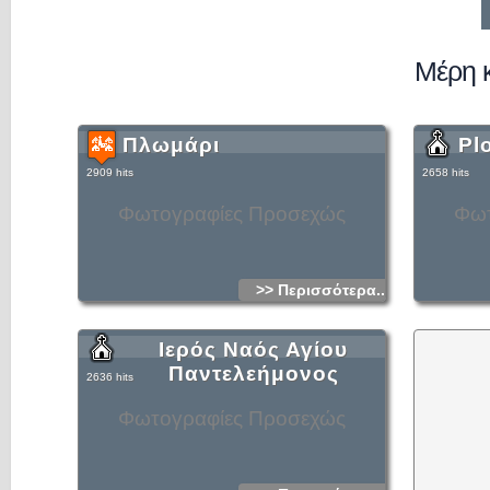
Μέρη 
Πλωμάρι
Pl
2909 hits
2658 hits
Φωτογραφίες Προσεχώς
Φωτ
>> Περισσότερα...
Ιερός Ναός Αγίου
Παντελεήμονος
2636 hits
Φωτογραφίες Προσεχώς