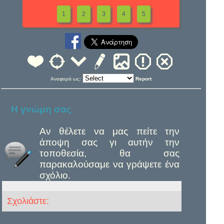
1
2
3
4
5
Αναφορά ως:
Report
Η γνώμη σας
Αν θέλετε να μας πείτε την
άποψη σας γι αυτήν την
τοποθεσία, θα σας
παρακαλούσαμε να γράψετε ένα
σχόλιο.
Σχολιάστε: