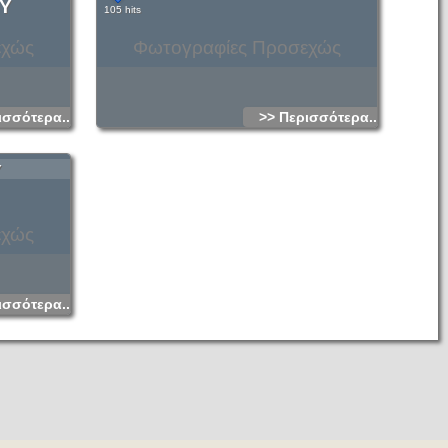
Υ
105 hits
εχώς
Φωτογραφίες Προσεχώς
ισσότερα...
>> Περισσότερα...
Υ
εχώς
ισσότερα...