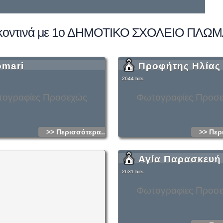
κοντινά με 1ο ΔΗΜΟΤΙΚΟ ΣΧΟΛΕΙΟ ΠΛΩ
omari
Προφήτης Ηλίας
2644 hits
ογραφίες Προσεχώς
Φωτογραφίες Προσ
>> Περισσότερα...
>> Περ
Αγία Παρασκευή
2631 hits
Φωτογραφίες Προσ