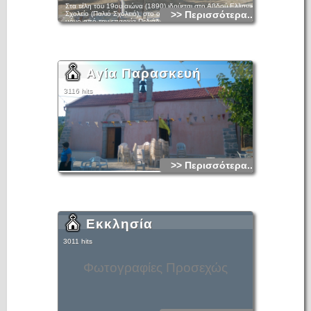
Στα τέλη του 19ου αιώνα (1890) ιδρύεται στο Αβδού Ελληνικό
>> Περισσότερα...
Σχολείο (Παλιό Σχολειό), στο οποίο φοίτησαν μαθητές όχι
μόνο από την επαρχία Πεδιάδας, αλλά και από ολόκληρο το
νομό Ηρακλείου. Πολλοί ήταν οι νέοι του χωριού που
μαθαίνοντας τα πρώτα τους γράμματα στο Ελληνικό Σχολείο,
συνέχισαν τις σπουδές τους σε ανώτερα εκπαιδευτικά
ιδρύματα. Αυτοί απετέλεσαν μια ομάδα πνευματικών
ανθρώπων που δέσποσαν στην πολιτική, κοινωνική και
οικονομική ζωή του τόπου.
Αγία Παρασκευή
3116 hits
>> Περισσότερα...
Εκκλησία
3011 hits
Φωτογραφίες Προσεχώς