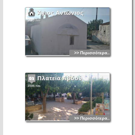
Άγιος Αντώνιος
3630 hits
>> Περισσότερα...
Πλατεία Αβδού
3596 hits
>> Περισσότερα...