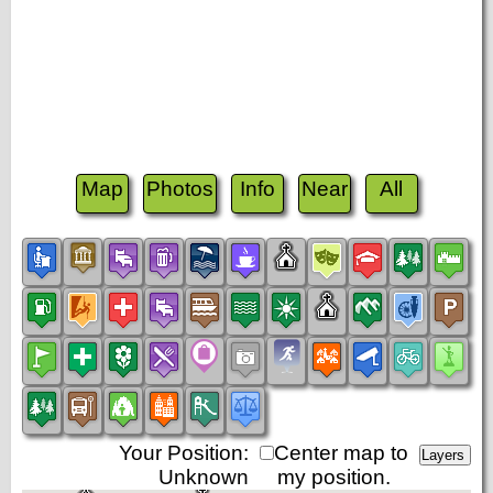
Map
Photos
Info
Near
All
Your Position:
Center map to
Unknown
my position.