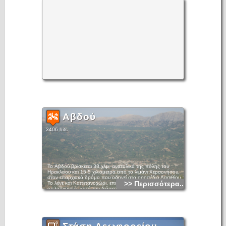
Αβδού
3406 hits
To Αβδού βρίσκεται 38 χλμ. ανατολικά της πόλης του
Ηρακλείου και 15,5 χιλιόμετρα από το λιμάνι Χερσονήσου,
στον επαρχιακό δρόμο που οδηγεί στο οροπέδιο Λασιθίου.
>> Περισσότερα...
Το λένε και Καπετανοχώρι, επειδή έβγαζε ξακουστούς
οπλαρχηγούς κατά την διάρκεια των Κρητικών
επαναστάσεων, αλλά η σχέση του με το πνεύμα και τις τέχνες
ήταν πάντα διακριτή. Αξίζει ο επισκέπτης να ακολουθήσει και
να απολαύσει την διαδρομή, να δει τις φυσικές του ομορφιές,
να μάθει για την ιστορία του και να επισκεφθεί τα Βυζαντινά
του μνημεία.
'Εχει πολλές φυσικές καλλονές. Τα σπήλαια της Αγίας