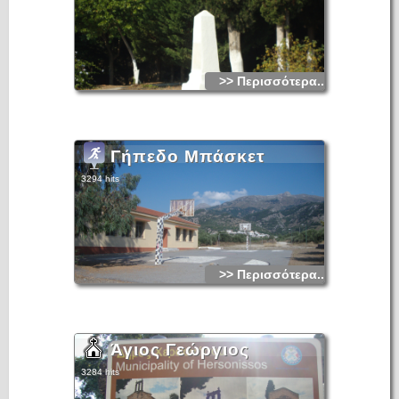
>> Περισσότερα...
Γήπεδο Μπάσκετ
3294 hits
>> Περισσότερα...
Άγιος Γεώργιος
3284 hits