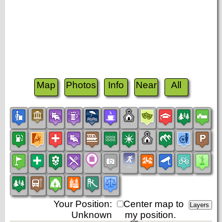
Map
Photos
Info
Near
All
Your Position:
Center map to
Unknown
my position.