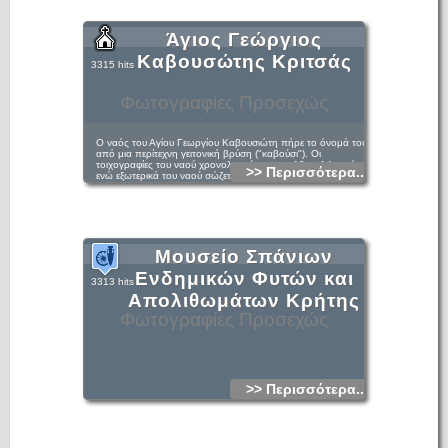
Άγιος Γεώργιος
Καβουσώτης Κριτσάς
3315 hits
Φωτογραφίες Προσεχώς
Ο ναός του Αγίου Γεωργίου Καβουσιώτη πήρε το όνομά του
από μια περίτεχνη γειτονική βρύση ("καβούσι"). Οι
τοιχογραφίες του ναού χρονολογούνται στο 13ο - 14ο αιώνα,
>> Περισσότερα...
ενώ εξωτερικά του ναού σώζεται τμήμα ταφικού μνημείου.
Μουσείο Σπάνιων
Ενδημικών Φυτών και
3313 hits
Απολιθωμάτων Κρήτης
Φωτογραφίες Προσεχώς
>> Περισσότερα...