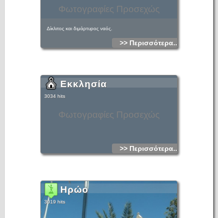
Φωτογραφίες Προσεχώς
Δίκλιτος και διμάρτυρος ναός.
>> Περισσότερα...
Εκκλησία
3034 hits
Φωτογραφίες Προσεχώς
>> Περισσότερα...
Ηρώο
3019 hits