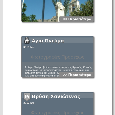
>> Περισσότερα...
Άγιο Πνεύμα
3013 hits
Φωτογραφίες Προσεχώς
Το Άγιο Πνεύμα βρίσκεται στο κέντρο της Κριτσάς. Ο ναός
είναι διπλός, καμαροσκέπαστος, με ενιαίο νάρθηκα, και
εισόδους δυτικά και βόρεια. Κοσμείται με τοιχογραφίες μεταξύ
>> Περισσότερα...
των οποίων διακρίνονται ο Ευαγγελισμός, η Γέννηση του
Χριστού, η Βάπτιση, η Μεταμόρφωση και η Ανάληψη
(Gerola - Λασσιθιωτάκης, 84, αριθμός 564).
Βρύση Χανιώτενας
3012 hits
Φωτογραφίες Προσεχώς