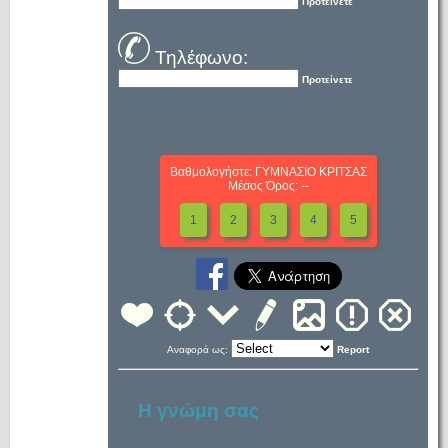
Προτείνετε
Τηλέφωνο:
Προτείνετε
Βαθμολογήστε: ΓΥΜΝΑΣΙΟ ΚΡΙΤΣΑΣ
Μέσος Όρος: --
1
2
3
4
5
Αναφορά ως:
Report
Η γνώμη σας