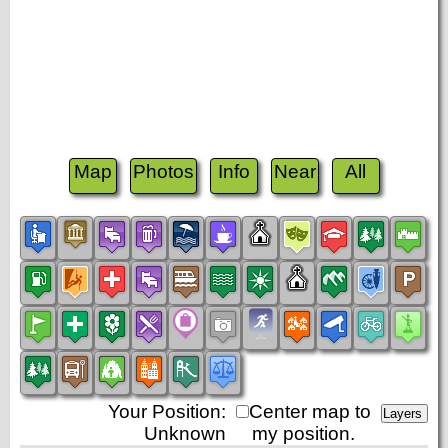
Map
Photos
Info
Near
All
Your Position:
Center map to
Unknown
my position.