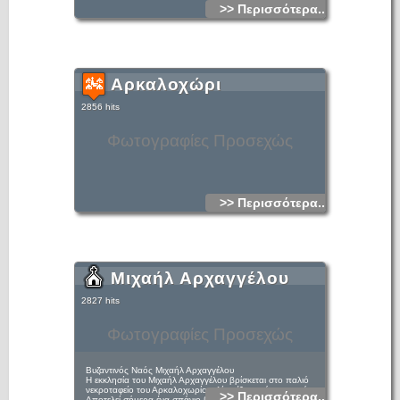
>> Περισσότερα...
Αρκαλοχώρι
2856 hits
Φωτογραφίες Προσεχώς
>> Περισσότερα...
Μιχαήλ Αρχαγγέλου
2827 hits
Φωτογραφίες Προσεχώς
Βυζαντινός Ναός Μιχαήλ Αρχαγγέλου
Η εκκλησία του Μιχαήλ Αρχαγγέλου βρίσκεται στο παλιό
νεκροταφείο του Αρκαλοχωρίου, λίγο έξω από το χωριό.
>> Περισσότερα...
Αποτελεί σήμερα ένα σπάνιο βυζαντινό μνημείο, το οποίο