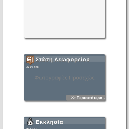
and pure. Continuing a little further north on the dirt road, at
a distance of roughly 100 metres to the left, one can see
the cave that on many occasions provided a sanctuary for
villagers during difficult moments of Ottoman and German
occupation.
The best spot in Old Hersonissos is definitely the round
village square, surrounded by little tavernas and with a
fountain in the middle. The square on summer evenings it is
full of life. Locals and tourists fill the tavernas to try tasty
Cretan dishes, drink the local wine and have fun with their
friends. In recent years the tavern owners have organised a
Cretan evening once a week, usually on Mondays, with live
music and traditional dances.
Text: www.arkalochori.gr
Στάση Λεωφορείου
3389 hits
Φωτογραφίες Προσεχώς
>> Περισσότερα...
Εκκλησία