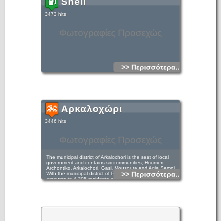
Shell
3473 hits
Φωτογραφίες Προσεχώς
>> Περισσότερα...
Αρκαλοχώρι
3446 hits
Φωτογραφίες Προσεχώς
The municipal district of Arkalochori is the seat of local
government and contains six communities; Houmeri,
Archontiko, Arkalochori, Gasi, Mousouta and Agia Semni.
>> Περισσότερα...
With the municipal district of Patsidero, the population
amounts to 4.205 residents and it is the only district that
presents augmentative demographic change in the decade
1991-2001. The population has increased by 400 residents
(11.3%). In Houmeri, the first village that the visitor meets
when arriving from Heraklio, we can find a marvelous place
to rest by the fountain, the natural source of the village,
found precisely under the "Houmeriani Kefala". The water
that runs down from the heart of the mountain is healthy