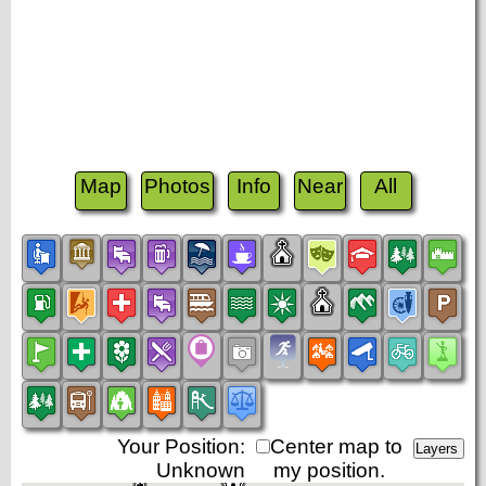
Map
Photos
Info
Near
All
Your Position:
Center map to
Unknown
my position.