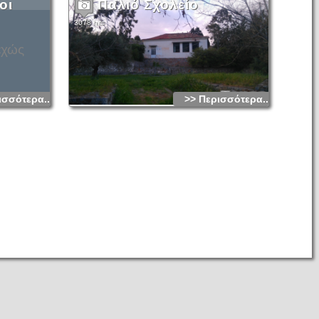
οι
Παλιό Σχολείο
3078 hits
εχώς
ισσότερα...
>> Περισσότερα...