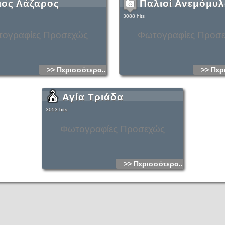
ιος Λάζαρος
Παλιοί Ανεμόμυλ
3088 hits
ογραφίες Προσεχώς
Φωτογραφίες Προσ
>> Περισσότερα...
>> Περ
Αγία Τριάδα
3053 hits
Φωτογραφίες Προσεχώς
>> Περισσότερα...