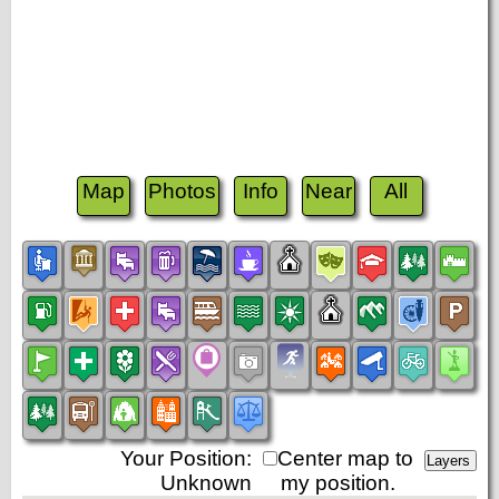
Map
Photos
Info
Near
All
Your Position:
Center map to
Unknown
my position.