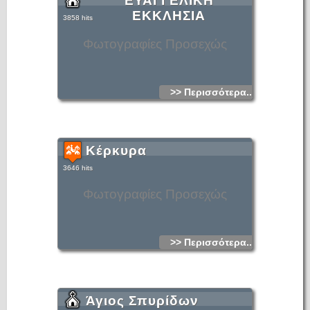
ΕΥΑΓΓΕΛΙΚΗ
contains a large number of buildings which have survived
ΕΚΚΛΗΣΙΑ
the centuries and is on the list of Europe's most historic
3858 hits
cities.
Φωτογραφίες Προσεχώς
>> Περισσότερα...
Κέρκυρα
3646 hits
Φωτογραφίες Προσεχώς
>> Περισσότερα...
Άγιος Σπυρίδων