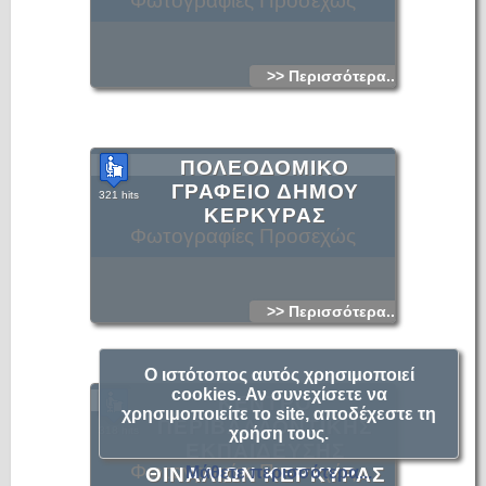
Φωτογραφίες Προσεχώς
>> Περισσότερα...
ΠΟΛΕΟΔΟΜΙΚΟ
ΓΡΑΦΕΙΟ ΔΗΜΟΥ
321 hits
ΚΕΡΚΥΡΑΣ
Φωτογραφίες Προσεχώς
>> Περισσότερα...
Ο ιστότοπος αυτός χρησιμοποιεί
cookies. Αν συνεχίσετε να
ΚΕΝΤΡΟ
χρησιμοποιείτε το site, αποδέχεστε τη
ΠΕΡΙΒΑΛΛΟΝΤΙΚΗΣ
318 hits
χρήση τους.
ΕΚΠΑΙΔΕΥΣΗΣ
Φωτογραφίες Προσεχώς
ΘΙΝΑΛΙΩΝ ΚΕΡΚΥΡΑΣ
Μάθετε περισσότερα...