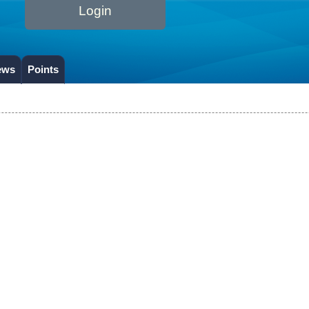
Login
ews
Points