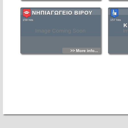
ΝΗΠΙΑΓΩΓΕΙΟ ΒΙΡΟΥ
159 hits
157 hits
Κ
Image Coming Soon
I
>> More info...