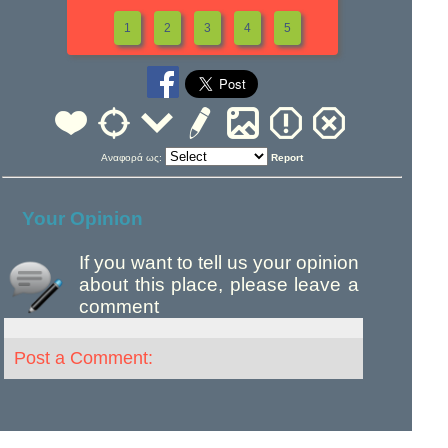
1
2
3
4
5
Αναφορά ως:
Report
Your Opinion
If you want to tell us your opinion
about this place, please leave a
comment
Post a Comment: