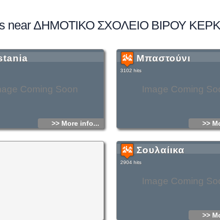
es near ΔΗΜΟΤΙΚΟ ΣΧΟΛΕΙΟ ΒΙΡΟΥ ΚΕΡ
stania
Μπαστούνι
3102 hits
mage Coming Soon
Image Coming So
>> More info...
>> Mo
Σουλαίικα
2904 hits
Image Coming So
>> Mo