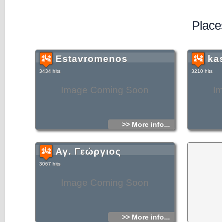
Plac
Estavromenos
ka
3434 hits
3210 hits
Image Coming Soon
I
>> More info...
Αγ. Γεώργιος
3067 hits
Image Coming Soon
>> More info...