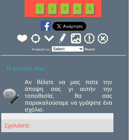
1
2
3
4
5
Αναφορά ως:
Report
Η γνώμη σας
Αν θέλετε να μας πείτε την
άποψη σας γι αυτήν την
τοποθεσία, θα σας
παρακαλούσαμε να γράψετε ένα
σχόλιο.
Σχολιάστε: