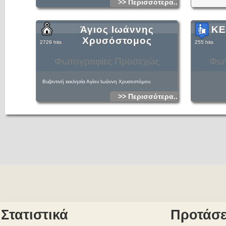
>> Περισσότερα...
Άγιος Ιωάννης
ΚΕ
Χρυσόστομος
2729 hits
255 hits
Φωτογραφίες Προσεχώς
Φωτ
Βυζαντινή εκκλησία Αγίου Ιωάννη Χρυσοστόμου
>> Περισσότερα...
Στατιστικά
Προτάσε