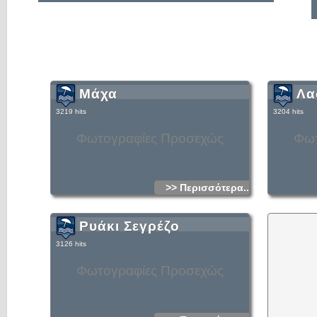
Μάχα
Λα
3219 hits
3204 hits
Φωτογραφίες Προσεχώς
Φωτ
>> Περισσότερα...
Ρυάκι Σεγρέζο
3126 hits
Φωτογραφίες Προσεχώς