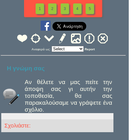
1
2
3
4
5
Αναφορά ως:
Report
Η γνώμη σας
Αν θέλετε να μας πείτε την
άποψη σας γι αυτήν την
τοποθεσία, θα σας
παρακαλούσαμε να γράψετε ένα
σχόλιο.
Σχολιάστε: