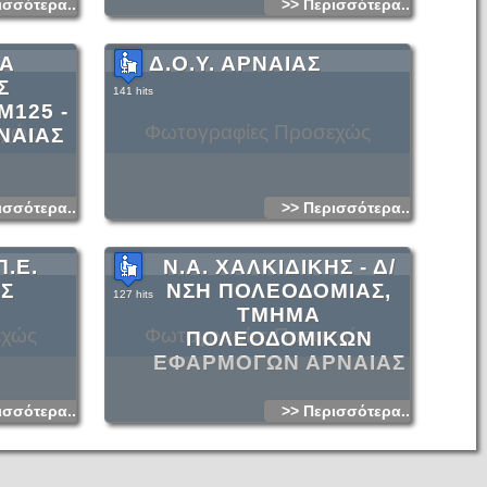
ισσότερα...
>> Περισσότερα...
ΙΑ
Δ.Ο.Υ. ΑΡΝΑΙΑΣ
Σ
141 hits
125 -
εχώς
Φωτογραφίες Προσεχώς
ΝΑΙΑΣ
ισσότερα...
>> Περισσότερα...
Π.Ε.
Ν.Α. ΧΑΛΚΙΔΙΚΗΣ - Δ/
ΗΣ
ΝΣΗ ΠΟΛΕΟΔΟΜΙΑΣ,
127 hits
ΤΜΗΜΑ
εχώς
Φωτογραφίες Προσεχώς
ΠΟΛΕΟΔΟΜΙΚΩΝ
ΕΦΑΡΜΟΓΩΝ ΑΡΝΑΙΑΣ
ισσότερα...
>> Περισσότερα...