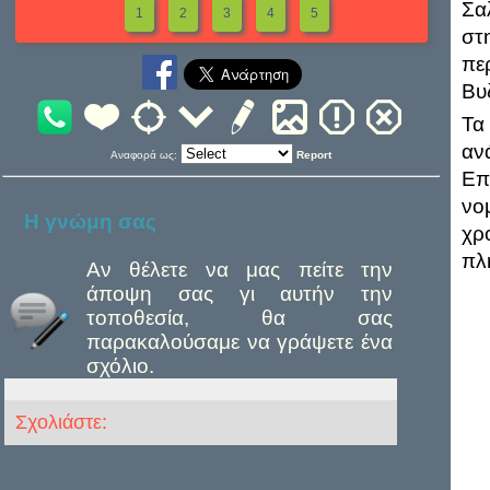
Σα
1
2
3
4
5
στ
πε
Βυ
Τα
αν
Αναφορά ως:
Report
Επ
νο
Η γνώμη σας
χρ
πλ
Αν θέλετε να μας πείτε την
άποψη σας γι αυτήν την
τοποθεσία, θα σας
παρακαλούσαμε να γράψετε ένα
σχόλιο.
Σχολιάστε: