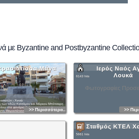
ά με Byzantine and Postbyzantine Collecti
κρασιάτισσα Mάνα
Ιερός Ναός Α
Λουκά
6143 hits
Φωτογραφίες Προσ
ρασιατών - Χανιά
ή των οδών Κισσάμου και Μάρκου Μπότσαρη
πάνω στα φανάρια βρίσκεται το μνημείο
>> Περισσότερα...
>> Περ
στη Μικρασιάτισσα μάνα και γενικώς στη
ή καταστροφή.
που έχει στηθεί αναπαρίσταται μια μάνα που
αγκαλιά της το παιδί της, προφανώς την ώρα
ύ και της μετανάστευσης για την Ελλάδα.
Σταθμός ΚΤΕΛ Χ
γκαινιάστηκε το Σεπτέμβριο του 2009 επί
ρβιδάκη και βρίσκεται αν μη τι άλλο σε ένα
5661 hits
 σημείο, στην είσοδο της πόλης και είναι
μην το προσέξει κανείς.