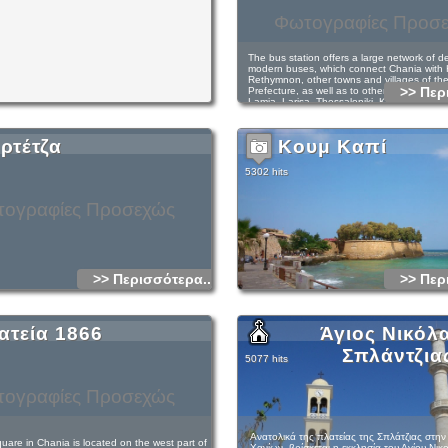
os-xania.blogspot.gr/2011/12/blog-post_01.html
Φωτογραφίες Προσ
The bus station offers a large network of de
modern buses, which connect Chania with H
Rethymnon, other towns and villages of th
>> Περ
Prefecture, as well as to other cities of Gr
Lamia, Larisa, Thessaloniki, Korinthos, Pat
Mesologi, ect).
ρτέτζα
Κουμ Καπί
5302 hits
ογραφίες Προσεχώς
>> Περισσότερα...
>> Περ
ατεία 1866
Άγιος Νικόλ
Σπλάντζια
5077 hits
ογραφίες Προσεχώς
Ανατολικά της πλατείας της Σπλάτζιας στη
are in Chania is located on the west part of
Χανίων, βρίσκεται η εκκλησία του Αγίου Νικ