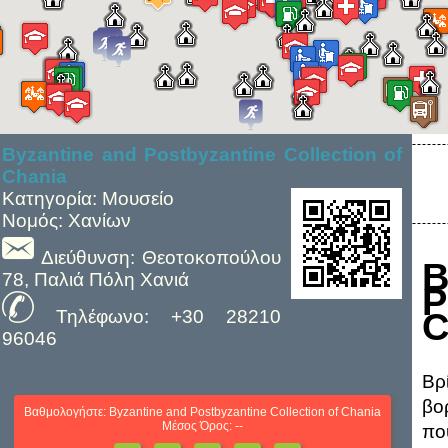
Byzantine and Postbyzantine Collection of
Chania
Κατηγορία: Μουσείο
Νομός: Χανίων
Διεύθυνση: Θεοτοκοπούλου
78, Παλιά Πόλη Χανιά
P
C
Τηλέφωνο: +30 28210
96046
Βρ
βο
Βαθμολογήστε: Byzantine and Postbyzantine Collection of Chania
Μέσος Όρος: --
πο