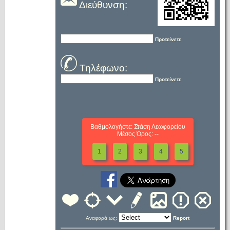
Διεύθυνση:
Προτείνετε
Τηλέφωνο:
Προτείνετε
Βαθμολογήστε: Στάση Λεωφορείου
Μέσος Όρος: --
1
2
3
4
5
Αναφορά ως:
Report