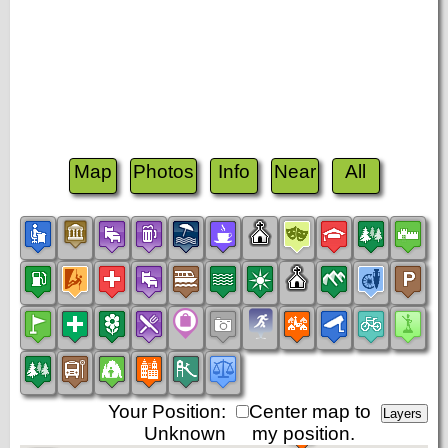
Map
Photos
Info
Near
All
Your Position:
Center map to
Unknown
my position.