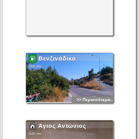
Βενζινάδικο
3200 hits
>> Περισσότερα...
Άγιος Αντώνιος
3193 hits