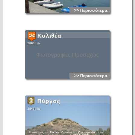
>> Περισσότερα...
Καλιθέα
3090 hits
Φωτογραφίες Προσεχώς
>> Περισσότερα...
Πύργος
3048 hits
Ο οικισμός του Πύργου ιδρύεται την ίδια περίοδο με τον