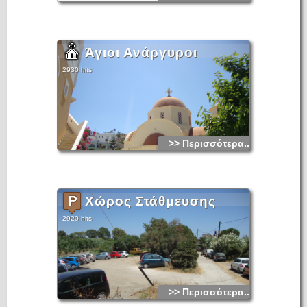
Άγιοι Ανάργυροι
2930 hits
>> Περισσότερα...
Χώρος Στάθμευσης
2920 hits
>> Περισσότερα...