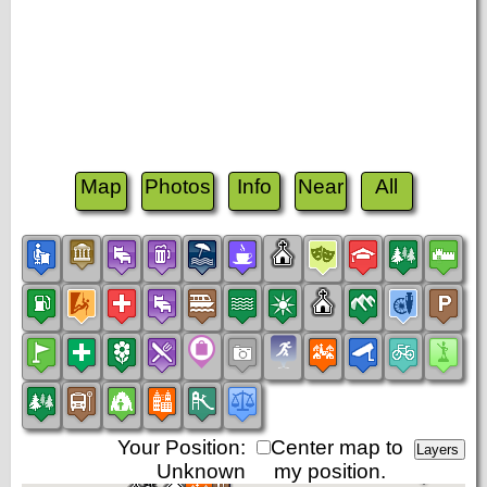
Map
Photos
Info
Near
All
Your Position:
Center map to
Unknown
my position.