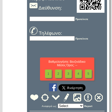
Διεύθυνση:
Προτείνετε
Τηλέφωνο:
Προτείνετε
Βαθμολογήστε: Βενζινάδικο
Μέσος Όρος: --
1
2
3
4
5
Αναφορά ως:
Report