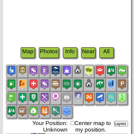
Map
Photos
Info
Near
All
Your Position:
Center map to
Unknown
my position.