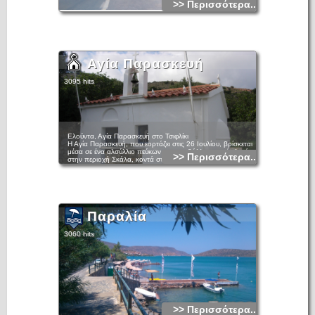
>> Περισσότερα...
Αγία Παρασκευή
3095 hits
Ελούντα, Αγία Παρασκευή στο Τσιφλίκι
Η Αγία Παρασκευή, που εορτάζει στις 26 Ιουλίου, βρίσκεται
μέσα σε ένα αλσύλλιο πεύκων και περιβάλλεται από ελαιώνες,
>> Περισσότερα...
στην περιοχή Σκάλα, κοντά στο συνοικισμό Τσιφλίκι της
Ελούντας. Η θέση, μερικές δεκάδες μέτρα από τη θάλασσα,
έχει οπτική επαφή με τη δυτική πλευρά της χερσονήσου της
Κολοκύθας.
Ο ναός είναι μονόχωρος καμαροσκέπαστος, έχει σχετικά
περιορισμένες διαστάσεις και είσοδο, με απλό ημικυκλικό
ανακουφιστικό τόξο, στη νότια όψη. Από την παρούσα
Παραλία
μορφή του μνημείου είναι εμφανές ότι έχει υποστεί πολλές
επεμβάσεις στο πέρασμα των αιώνων. Στον περίβολό του
εντοπίζονται δύο κλειστές κτιστές υδατοδεξαμενές.
3060 hits
Ο ναός της Αγίας Παρασκευής αποτυπώνεται τα έτη 1613,
1614, 1618 και 1631 σε χάρτες και σχέδια της
Βενετοκρατίας.
>> Περισσότερα...