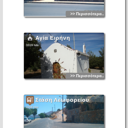
>> Περισσότερα...
Αγία Ειρήνη
3319 hits
>> Περισσότερα...
Στάση Λεωφορείου
3266 hits