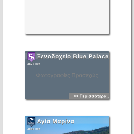
Σύγχρονη εποχή
Μετά το 1957 για αρκετές δεκαετίες έμεινε αναξιοποίητη και
μετά το ενδιαφέρον των πολυάριθμων τουριστών άρχισε να
γίνεται συστηματική αναστήλωση και επισκευή των παλαιών
κτισμάτων, των οχυρωματικών ενετικών τειχών, των παλαιών
οικιών, των δρόμων κλπ.
Χιλιάδες επισκέπτες επισκέπτονται κάθε χρόνο το πανέμορφο
αυτό νησάκι με καραβάκια που ξεκινούν κάθε μία ώρα από
τον Άγιο Νικόλαο, την Ελούντα και την Πλάκα που βρίσκεται
ακριβώς απέναντι στην στεριά και απέχει περίπου 800 μέτρα.
Ξενοδοχείο Blue Palace
3677 hits
Φωτογραφίες Προσεχώς
>> Περισσότερα...
Αγία Μαρίνα
3664 hits