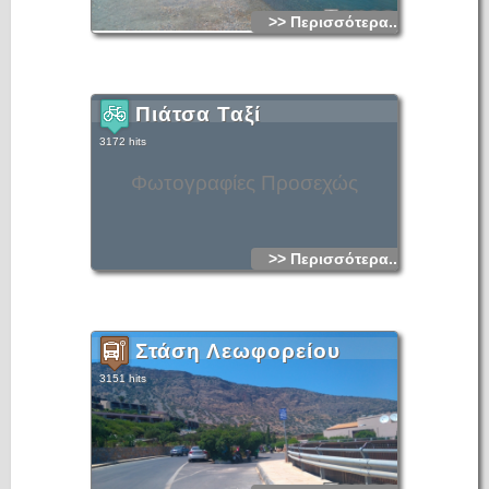
>> Περισσότερα...
Πιάτσα Ταξί
3172 hits
Φωτογραφίες Προσεχώς
>> Περισσότερα...
Στάση Λεωφορείου
3151 hits