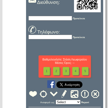
Διεύθυνση:
Προτείνετε
Τηλέφωνο:
Προτείνετε
Βαθμολογήστε: Στάση Λεωφορείου
Μέσος Όρος: --
1
2
3
4
5
Αναφορά ως:
Report