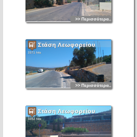
μορφολογικά στοιχεία του αρχικού ναού.
Ο ναός της Αγίας Μαρίνας αποτυπώνεται τα έτη 1601, 1618,
1631 και 1651 σε χάρτες και σχέδια της Βενετοκρατίας.
>> Περισσότερα...
Στάση Λεωφορείου
3371 hits
>> Περισσότερα...
Στάση Λεωφορείου
3352 hits