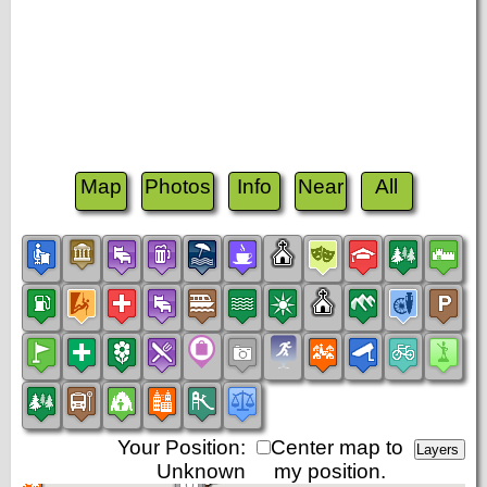
Map
Photos
Info
Near
All
Your Position:
Center map to
Unknown
my position.