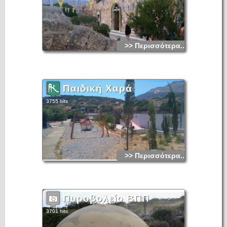
γίνεται συστηματική αναστήλωση και επισκευή των παλαιών
κτισμάτων, των οχυρωματικών ενετικών τειχών, των παλαιών
οικιών, των δρόμων κλπ.
Χιλιάδες επισκέπτες επισκέπτονται κάθε χρόνο το πανέμορφο
αυτό νησάκι με καραβάκια που ξεκινούν κάθε μία ώρα από
τον Άγιο Νικόλαο, την Ελούντα και την Πλάκα που βρίσκεται
ακριβώς απέναντι στην στεριά και απέχει περίπου 800 μέτρα.
>> Περισσότερα...
Παιδική Χαρά
3755 hits
>> Περισσότερα...
Πυροβολείο ΒΠΠ
3701 hits