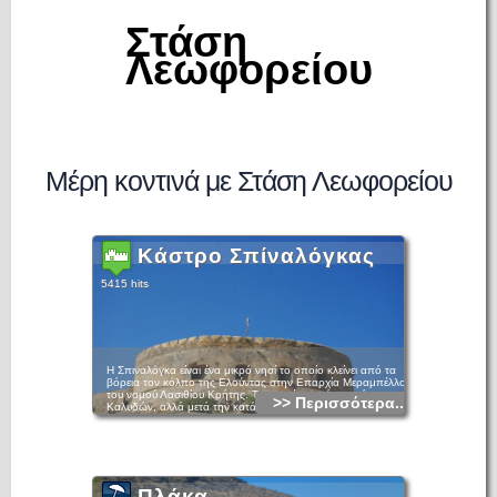
Στάση
Λεωφορείου
Μέρη κοντινά με Στάση Λεωφορείου
Κάστρο Σπίναλόγκας
5415 hits
Η Σπιναλόγκα είναι ένα μικρό νησί το οποίο κλείνει από τα
βόρεια τον κόλπο της Ελούντας στην Επαρχία Μεραμπέλλου
του νομού Λασιθίου Κρήτης. Το αρχαίο του όνομα ήταν
>> Περισσότερα...
Καλυδών, αλλά μετά την κατάληψη του από τους Ενετούς
ονομάστηκε στα λατινικά "spina lunga" (προφορά: σπίνα
λούνγκα), που σημαίνει «μακρύ αγκάθι». Από αυτή την
ονομασία και με παράφραση το νησάκι πήρε την σημερινή
του ονομασία. Οχυρώθηκε άριστα από τους Ενετούς τόσο
από κατασκευαστικής και αρχιτεκτονικής άποψης όσο και
από απόψεως αισθητικής του όλου τοπίου που και σήμερα
Πλάκα
ακόμη διατηρεί την ομορφιά του.