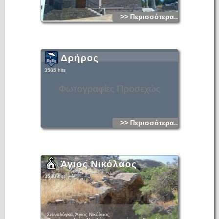
>> Περισσότερα...
Δρήρος
3585 hits
Φωτογραφίες Προσεχώς
>> Περισσότερα...
Άγιος Νικόλαος
3580 hits
Σπιναλόγκα, Άγιος Νικόλαος