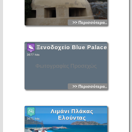
>> Περισσότερα...
Ξενοδοχείο Blue Palace
3677 hits
Φωτογραφίες Προσεχώς
>> Περισσότερα...
Λιμάνι Πλάκας
Ελούντας
3671 hits