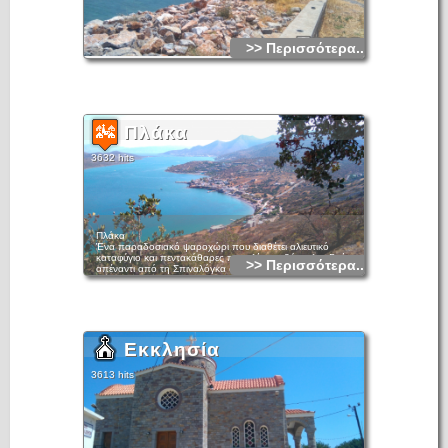
>> Περισσότερα...
Πλάκα
3632 hits
Πλάκα
Ένα παραδοσιακό ψαροχώρι που διαθέτει αλιευτικό
καταφύγιο και πεντακάθαρες παραλίες με βότσαλο. Βρίσκεται
>> Περισσότερα...
απέναντι από τη Σπιναλόγκα στη δυτική ακτή της
λιμνοθάλασσας της Ελούντας. Σήμερα εξελίσσεται σε ένα
κοσμοπολίτικο θέρετρο με αξιόλογες τουριστικές μονάδες,
όμορφα καταστήματα και γραφικές ταβέρνες.
Εκκλησία
3613 hits