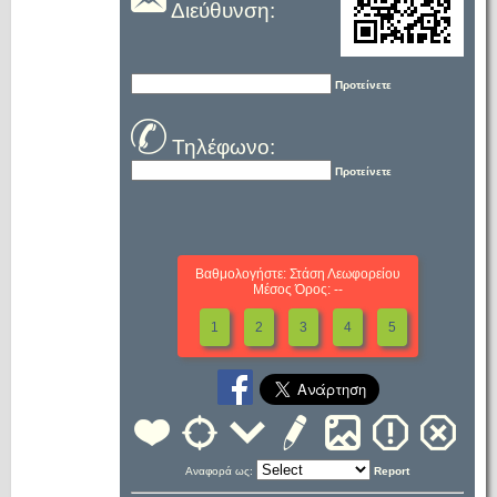
Διεύθυνση:
Προτείνετε
Τηλέφωνο:
Προτείνετε
Βαθμολογήστε: Στάση Λεωφορείου
Μέσος Όρος: --
1
2
3
4
5
Αναφορά ως:
Report