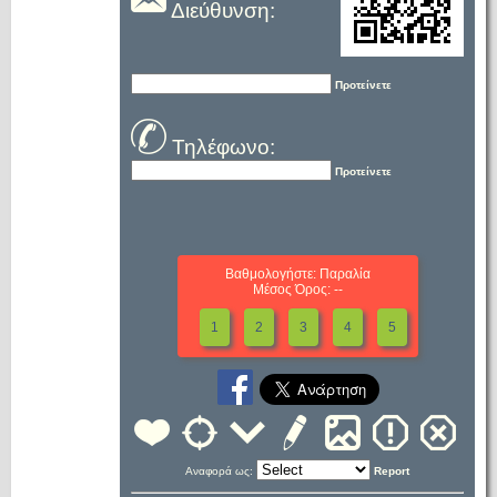
Διεύθυνση:
Προτείνετε
Τηλέφωνο:
Προτείνετε
Βαθμολογήστε: Παραλία
Μέσος Όρος: --
1
2
3
4
5
Αναφορά ως:
Report