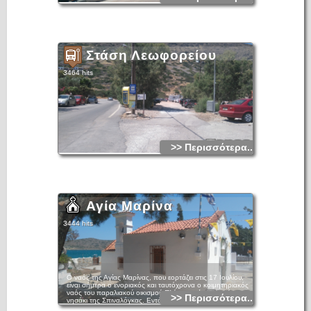
Στάση Λεωφορείου
3464 hits
>> Περισσότερα...
Αγία Μαρίνα
3444 hits
Ο ναός της Αγίας Μαρίνας, που εορτάζει στις 17 Ιουλίου,
είναι σήμερα ο ενοριακός και ταυτόχρονα ο κοιμητηριακός
ναός του παραλιακού οικισμού Πλάκα, απέναντι από το
>> Περισσότερα...
νησάκι της Σπιναλόγκας. Εντός του περιφραγμένου
περιβόλου, νότια και δυτικά του ναού, εκτείνεται το σημερινό