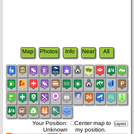
Map
Photos
Info
Near
All
Your Position:
Center map to
Unknown
my position.