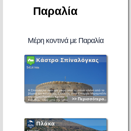
Παραλία
Μέρη κοντινά με Παραλία
Κάστρο Σπίναλόγκας
5414 hits
Η Σπιναλόγκα είναι ένα μικρό νησί το οποίο κλείνει από τα
βόρεια τον κόλπο της Ελούντας στην Επαρχία Μεραμπέλλου
του νομού Λασιθίου Κρήτης. Το αρχαίο του όνομα ήταν
>> Περισσότερα...
Καλυδών, αλλά μετά την κατάληψη του από τους Ενετούς
ονομάστηκε στα λατινικά "spina lunga" (προφορά: σπίνα
λούνγκα), που σημαίνει «μακρύ αγκάθι». Από αυτή την
ονομασία και με παράφραση το νησάκι πήρε την σημερινή
του ονομασία. Οχυρώθηκε άριστα από τους Ενετούς τόσο
από κατασκευαστικής και αρχιτεκτονικής άποψης όσο και
από απόψεως αισθητικής του όλου τοπίου που και σήμερα
Πλάκα
ακόμη διατηρεί την ομορφιά του.
4280 hits