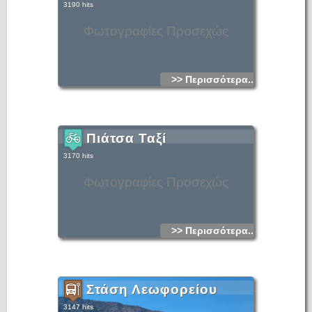
3190 hits
Φωτογραφίες Προσεχώς
>> Περισσότερα...
Πιάτσα Ταξί
3170 hits
Φωτογραφίες Προσεχώς
>> Περισσότερα...
Στάση Λεωφορείου
3147 hits