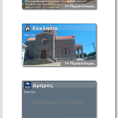
Ένα παραδοσιακό ψαροχώρι που διαθέτει αλιευτικό
καταφύγιο και πεντακάθαρες παραλίες με βότσαλο. Βρίσκεται
>> Περισσότερα...
απέναντι από τη Σπιναλόγκα στη δυτική ακτή της
λιμνοθάλασσας της Ελούντας. Σήμερα εξελίσσεται σε ένα
κοσμοπολίτικο θέρετρο με αξιόλογες τουριστικές μονάδες,
όμορφα καταστήματα και γραφικές ταβέρνες.
Εκκλησία
3611 hits
>> Περισσότερα...
Δρήρος
3584 hits
Φωτογραφίες Προσεχώς