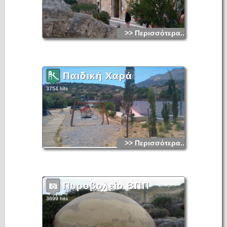
οικιών, των δρόμων κλπ.
Χιλιάδες επισκέπτες επισκέπτονται κάθε χρόνο το πανέμορφο
αυτό νησάκι με καραβάκια που ξεκινούν κάθε μία ώρα από
τον Άγιο Νικόλαο, την Ελούντα και την Πλάκα που βρίσκεται
ακριβώς απέναντι στην στεριά και απέχει περίπου 800 μέτρα.
>> Περισσότερα...
Παιδική Χαρά
3754 hits
>> Περισσότερα...
Πυροβολείο ΒΠΠ
3699 hits